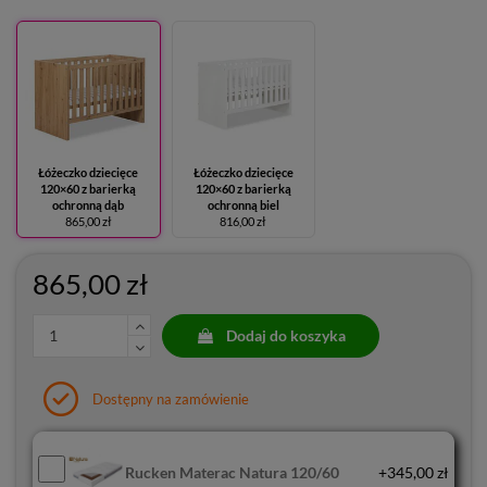
Łóżeczko dziecięce
Łóżeczko dziecięce
120×60 z barierką
120×60 z barierką
ochronną dąb
ochronną biel
865,00 zł
816,00 zł
865,00 zł
Dodaj do koszyka
Dostępny na zamówienie
Rucken Materac Natura 120/60
+345,00 zł