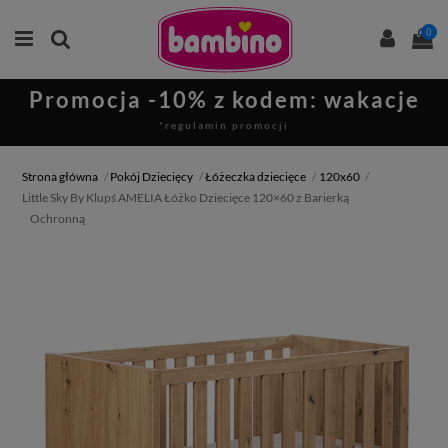
0
Promocja -10% z kodem: wakacje
*regulamin promocji
Strona główna
Pokój Dziecięcy
Łóżeczka dziecięce
120x60
Little Sky By Klupś AMELIA Łóżko Dziecięce 120×60 z Barierką
Ochronną