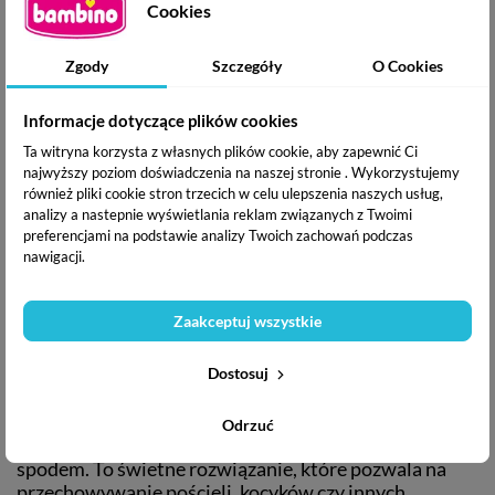
gwarantując im bezpieczeństwo podczas snu.
Cookies
Opcja barierki ochronnej:
Dodatkowa barierka
ochronna to doskonałe rozwiązanie dla dzieci, które
Zgody
Szczegóły
O Cookies
zaczynają samodzielnie wstawać z łóżka. Barierka
zapewnia ochronę przed przypadkowym
Informacje dotyczące plików cookies
wypadnięciem, a jednocześnie daje dziecku większą
swobodę ruchów. Barierkę można łatwo zamontować
Ta witryna korzysta z własnych plików cookie, aby zapewnić Ci
i zdemontować, dostosowując łóżeczko do aktualnych
najwyższy poziom doświadczenia na naszej stronie . Wykorzystujemy
również pliki cookie stron trzecich w celu ulepszenia naszych usług,
potrzeb dziecka.
analizy a nastepnie wyświetlania reklam związanych z Twoimi
Wyjmowane szczebelki:
Łóżeczko AMELIA zostało
preferencjami na podstawie analizy Twoich zachowań podczas
wyposażone w wyjmowane szczebelki, które
nawigacji.
pozwalają starszemu dziecku na samodzielne
wychodzenie z łóżeczka. To niezwykle praktyczne
rozwiązanie, które ułatwia przejście od łóżeczka dla
Zaakceptuj wszystkie
niemowląt do samodzielnego spania, jednocześnie
zapewniając dziecku bezpieczeństwo.
Dostosuj
Opcja pojemnika na pościel:
Łóżeczko AMELIA
oferuje również możliwość dokupienia szuflady lub
Odrzuć
pojemnika na pościel, który montowany jest pod
spodem. To świetne rozwiązanie, które pozwala na
przechowywanie pościeli, kocyków czy innych