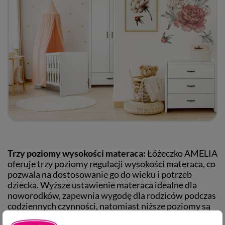
Trzy poziomy wysokości materaca:
Łóżeczko AMELIA
oferuje trzy poziomy regulacji wysokości materaca, co
pozwala na dostosowanie go do wieku i potrzeb
dziecka. Wyższe ustawienie materaca idealne dla
noworodków, zapewnia wygodę dla rodziców podczas
codziennych czynności, natomiast niższe poziomy są
odpowiednie dla starszych, bardziej ruchliwych dzieci,