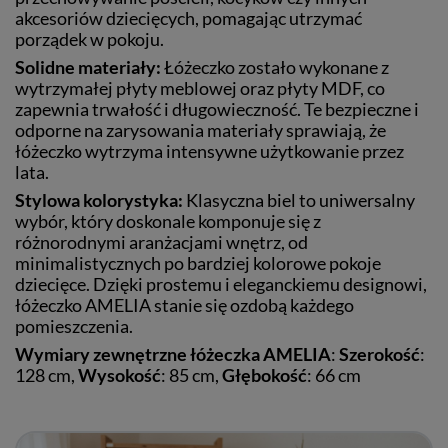
akcesoriów dziecięcych, pomagając utrzymać
porządek w pokoju.
Solidne materiały:
Łóżeczko zostało wykonane z
wytrzymałej płyty meblowej oraz płyty MDF, co
zapewnia trwałość i długowieczność. Te bezpieczne i
odporne na zarysowania materiały sprawiają, że
łóżeczko wytrzyma intensywne użytkowanie przez
lata.
Stylowa kolorystyka:
Klasyczna biel to uniwersalny
wybór, który doskonale komponuje się z
różnorodnymi aranżacjami wnętrz, od
minimalistycznych po bardziej kolorowe pokoje
dziecięce. Dzięki prostemu i eleganckiemu designowi,
łóżeczko AMELIA stanie się ozdobą każdego
pomieszczenia.
Wymiary zewnętrzne łóżeczka AMELIA
:
Szerokość
:
128 cm,
Wysokość
: 85 cm,
Głębokość
: 66 cm