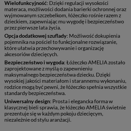
Wielofunkcyjność
: Dzięki regulacji wysokości
materaca, możliwości dodania barierki ochronnej oraz
wyjmowanym szczebelkom, łóżeczko rośnie razem z
dzieckiem, zapewniając mu wygodę i bezpieczeństwo
przez pierwsze lata życia.
Opcja dodatkowej szuflady
: Możliwość dokupienia
pojemnika na pościel to funkcjonalne rozwiązanie,
które ułatwia przechowywanie i organizację
akcesoriów dziecięcych.
Bezpieczeństwo i wygoda
: Łóżeczko AMELIA zostało
zaprojektowane z myślą o zapewnieniu
maksymalnego bezpieczeństwa dziecku. Dzięki
wysokiej jakości materiałom i starannemu wykonaniu,
rodzice mogą być pewni, że łóżeczko spełnia wszystkie
standardy bezpieczeństwa.
Uniwersalny design
: Prosta i elegancka forma w
klasycznej bieli sprawia, że łóżeczko AMELIA świetnie
prezentuje się w każdym pokoju dziecięcym,
niezależnie od stylu aranżacji.