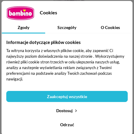
Cookies
Zgody
Szczegóły
O Cookies
Informacje dotyczące plików cookies
Avent Smoczek Natural Response 0m+ (wolny przepływ)
Ta witryna korzysta z własnych plików cookie, aby zapewnić Ci
2 szt.
najwyższy poziom doświadczenia na naszej stronie . Wykorzystujemy
również pliki cookie stron trzecich w celu ulepszenia naszych usług,
analizy a nastepnie wyświetlania reklam związanych z Twoimi
24,70 zł
preferencjami na podstawie analizy Twoich zachowań podczas
nawigacji.
Zaakceptuj wszystkie
Dostosuj
Odrzuć