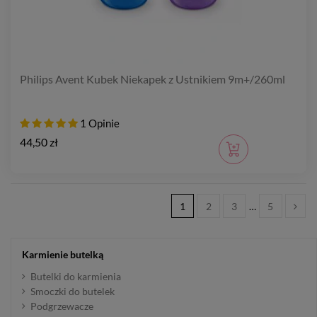
Philips Avent Kubek Niekapek z Ustnikiem 9m+/260ml
1 Opinie
44,50 zł
1
2
3
…
5
Karmienie butelką
Butelki do karmienia
Smoczki do butelek
Podgrzewacze