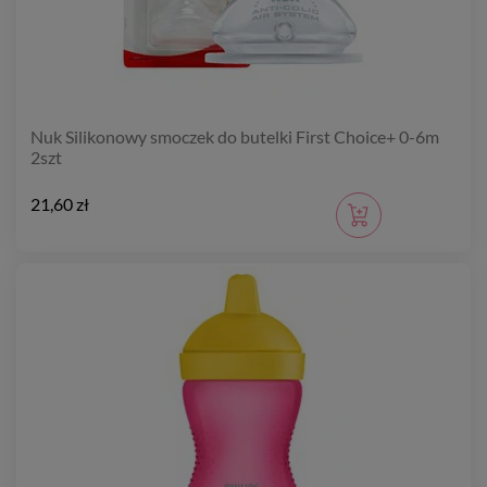
Nuk Silikonowy smoczek do butelki First Choice+ 0-6m
2szt
21,60 zł