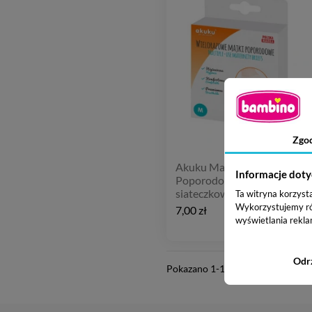
Zgo
Akuku Majtki
Informacje doty
Poporodowe wielorazowe,
siateczkowe
Ta witryna korzyst
Wykorzystujemy równ
7,00 zł
wyświetlania rekla
Odr
Pokazano 1-1 z 1 pozycji