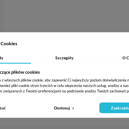
Cookies
dy
Szczegóły
O C
czące plików cookies
a z własnych plików cookie, aby zapewnić Ci najwyższy poziom doświadczenia na
ież pliki cookie stron trzecich w celu ulepszenia naszych usług, analizy a na
m związanych z Twoimi preferencjami na podstawie analizy Twoich zachowań p
zuć
Dostosuj
Zaakceptu