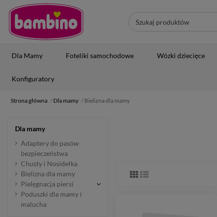
Dla Mamy
Foteliki samochodowe
Wózki dziecięce
Konfiguratory
Strona główna
Dla mamy
Bielizna dla mamy
Dla mamy
Adaptery do pasów
bezpieczeństwa
Chusty i Nosidełka
Bielizna dla mamy
Pielęgnacja piersi
Poduszki dla mamy i
malucha