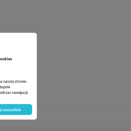
ookies
 naszej stronie .
stepnie
odczas nawigacji.
j wszystkie