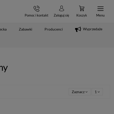
Pomoc i kontakt
Zaloguj się
Koszyk
Menu
Wyprzedaże
ecka
Zabawki
Producenci
my
Zaznacz
1