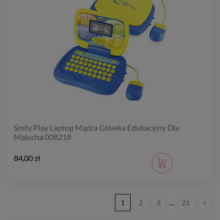
Smily Play Laptop Mądra Główka Edukacyjny Dla
Malucha 008218
84,00 zł
1
2
3
…
21