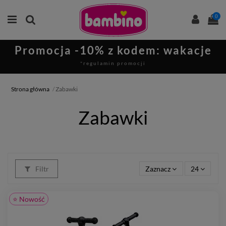
0
Promocja -10% z kodem: wakacje
*regulamin promocji
Strona główna
Zabawki
Zabawki
Filtr
Zaznacz
24
⭐ Nowość