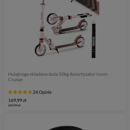
Hulajnoga składana duża 50kg Amortyzator Icoon
Cruiser
24 Opinie
169,99 zł
219,99 zł