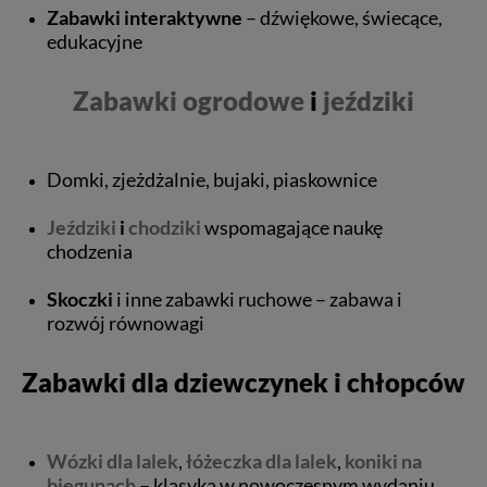
Zabawki interaktywne
– dźwiękowe, świecące,
edukacyjne
Zabawki ogrodowe
i
jeździki
Domki, zjeżdżalnie, bujaki, piaskownice
Jeździki
i
chodziki
wspomagające naukę
chodzenia
Skoczki
i inne zabawki ruchowe – zabawa i
rozwój równowagi
Zabawki dla dziewczynek i chłopców
Wózki dla lalek
,
łóżeczka dla lalek
,
koniki na
biegunach
– klasyka w nowoczesnym wydaniu