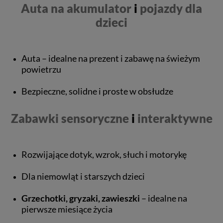
Auta na akumulator
i
pojazdy dla
dzieci
Auta – idealne na prezent i zabawę na świeżym
powietrzu
Bezpieczne, solidne i proste w obsłudze
Zabawki sensoryczne
i
interaktywne
Rozwijające dotyk, wzrok, słuch i motorykę
Dla niemowląt i starszych dzieci
Grzechotki, gryzaki, zawieszki
– idealne na
pierwsze miesiące życia