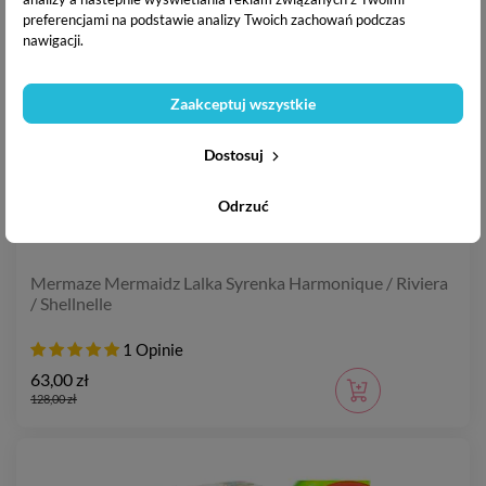
preferencjami na podstawie analizy Twoich zachowań podczas
nawigacji.
Zaakceptuj wszystkie
Dostosuj
Odrzuć
Mermaze Mermaidz Lalka Syrenka Harmonique / Riviera
/ Shellnelle
1 Opinie
63,00 zł
128,00 zł