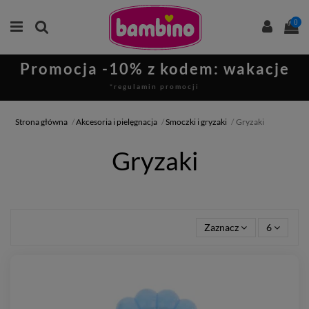
0
Promocja -10% z kodem: wakacje
*regulamin promocji
Strona główna
Akcesoria i pielęgnacja
Smoczki i gryzaki
Gryzaki
Gryzaki
Zaznacz
6