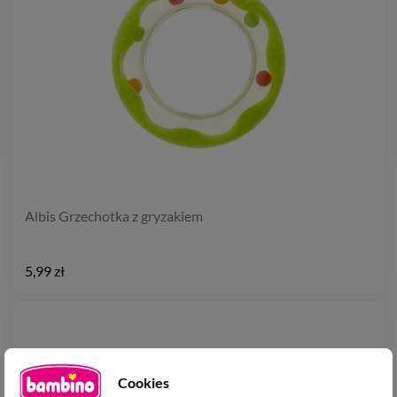
Albis Grzechotka z gryzakiem
5,99 zł
Cookies