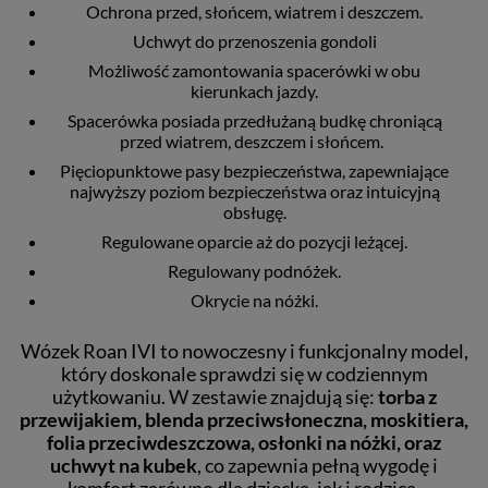
Ochrona przed, słońcem, wiatrem i deszczem.
Uchwyt do przenoszenia gondoli
Możliwość zamontowania spacerówki w obu
kierunkach jazdy.
Spacerówka posiada przedłużaną budkę chroniącą
przed wiatrem, deszczem i słońcem.
Pięciopunktowe pasy bezpieczeństwa, zapewniające
najwyższy poziom bezpieczeństwa oraz intuicyjną
obsługę.
Regulowane oparcie aż do pozycji leżącej.
Regulowany podnóżek.
Okrycie na nóżki.
Wózek Roan IVI to nowoczesny i funkcjonalny model,
który doskonale sprawdzi się w codziennym
użytkowaniu. W zestawie znajdują się:
torba z
przewijakiem, blenda przeciwsłoneczna, moskitiera,
folia przeciwdeszczowa, osłonki na nóżki, oraz
uchwyt na kubek
, co zapewnia pełną wygodę i