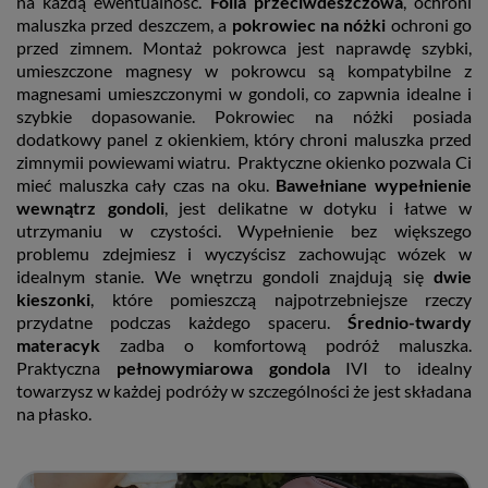
na każdą ewentualność.
Folia przeciwdeszczowa
, ochroni
maluszka przed deszczem, a
pokrowiec na nóżki
ochroni go
przed zimnem. Montaż pokrowca jest naprawdę szybki,
umieszczone magnesy w pokrowcu są kompatybilne z
magnesami umieszczonymi w gondoli, co zapwnia idealne i
szybkie dopasowanie. Pokrowiec na nóżki posiada
dodatkowy panel z okienkiem, który chroni maluszka przed
zimnymii powiewami wiatru. Praktyczne okienko pozwala Ci
mieć maluszka cały czas na oku.
Bawełniane wypełnienie
wewnątrz gondoli
, jest delikatne w dotyku i łatwe w
utrzymaniu w czystości. Wypełnienie bez większego
problemu zdejmiesz i wyczyścisz zachowując wózek w
idealnym stanie. We wnętrzu gondoli znajdują się
dwie
kieszonki
, które pomieszczą najpotrzebniejsze rzeczy
przydatne podczas każdego spaceru.
Średnio-twardy
materacyk
zadba o komfortową podróż maluszka.
Praktyczna
pełnowymiarowa gondola
IVI to idealny
towarzysz w każdej podróży w szczególności że jest składana
na płasko.