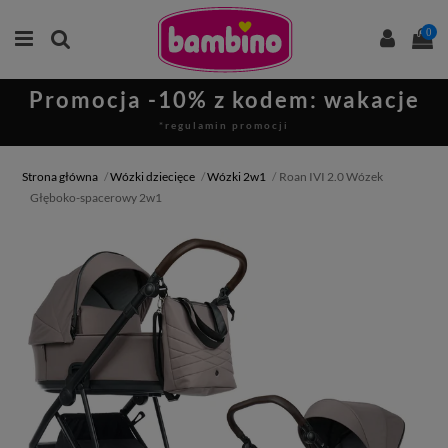
0
Promocja -10% z kodem: wakacje
*regulamin promocji
Strona główna
Wózki dziecięce
Wózki 2w1
Roan IVI 2.0 Wózek
Głęboko-spacerowy 2w1