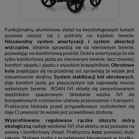
Funkcjonalny, aluminiowy stelaż na bezobsługowych kołach
pozwala cieszyć się z podróży na każdym terenie.
Niezawodny system amortyzacji i system absorbcji
wstrząsów
, idealnie sprawdzą się na nierównym terenie,
pozwalając na komfortową podróż. Dobra amortyzacja to nie
tylko komfortowa jazda po nierównym terenie, lecz również,
komfort wjazdu i zjazdu z wysokich krawężników.
Obrotowe
koła
znajdujące się na przedniej osi, sprawiają że wózek jest
niesamowicie skrętny.
System stabilizacji kół obrotowych
,
daje komfort jazdy po piaszczystym lub naprawdę mocno
wyboistym terenie. ROAN IVI składa się zamontowanym
siedziskiem spacerowym. Składanie wózka IVI do
kompaktowych rozmiarów ułatwia przenoszenie i transport.
Praktyczna blokada przed przypadkowym rozłożeniem się
daje Ci pewność że wózek jest prawidłowo złożony.
Wyprofilowana regulowana rączka obszyta skórą
ekologiczną
nadaje wózkowi IVI charakteru oraz pozwala na
pewny i komfortowy chwyt. Praktyczny
kosz
pomieści duże
zakupy. Stylowa torba z przydatnymi kieszeniami w środku,