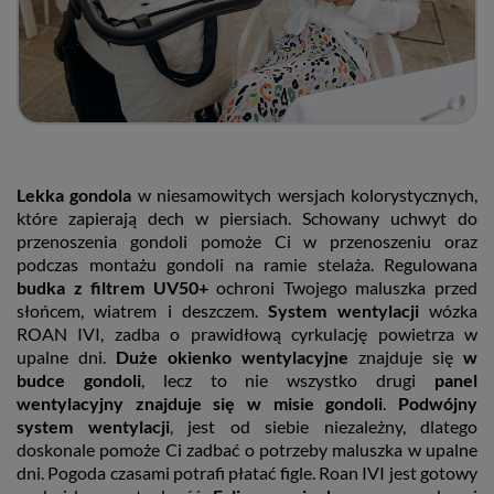
Lekka gondola
w niesamowitych wersjach kolorystycznych,
które zapierają dech w piersiach. Schowany uchwyt do
przenoszenia gondoli pomoże Ci w przenoszeniu oraz
podczas montażu gondoli na ramie stelaża. Regulowana
budka z filtrem UV50+
ochroni Twojego maluszka przed
słońcem, wiatrem i deszczem.
System wentylacji
wózka
ROAN IVI, zadba o prawidłową cyrkulację powietrza w
upalne dni.
Duże okienko wentylacyjne
znajduje się
w
budce gondoli
, lecz to nie wszystko drugi
panel
wentylacyjny znajduje się w misie gondoli
.
Podwójny
system wentylacji
, jest od siebie niezależny, dlatego
doskonale pomoże Ci zadbać o potrzeby maluszka w upalne
dni. Pogoda czasami potrafi płatać figle. Roan IVI jest gotowy