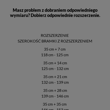
Masz problem z dobraniem odpowiedniego
wymiaru?
Dobierz odpowiednie rozszerzenie.
ROZSZERZENIE
SZEROKOŚĆ BRAMKI Z ROZSZERZENIEM
35 cm + 7 cm
118 cm - 125 cm
35 cm + 14 cm
125 cm - 132 cm
35 cm + 21 cm
132 cm - 139 cm
35 cm + 28 cm
139 cm - 146 cm
35 cm + 35 cm
146 cm - 153 cm