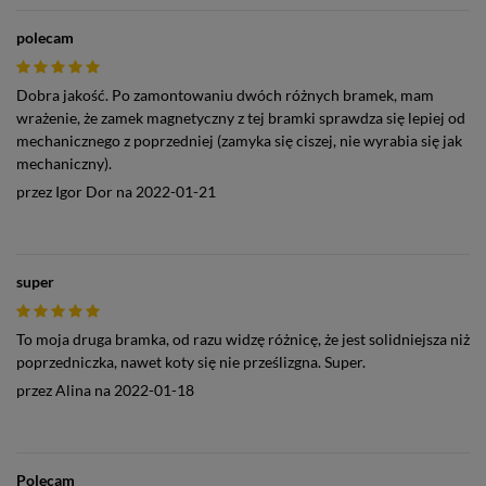
polecam
Dobra jakość. Po zamontowaniu dwóch różnych bramek, mam
wrażenie, że zamek magnetyczny z tej bramki sprawdza się lepiej od
mechanicznego z poprzedniej (zamyka się ciszej, nie wyrabia się jak
mechaniczny).
przez
Igor Dor
na
2022-01-21
super
To moja druga bramka, od razu widzę różnicę, że jest solidniejsza niż
poprzedniczka, nawet koty się nie prześlizgna. Super.
przez
Alina
na
2022-01-18
Polecam