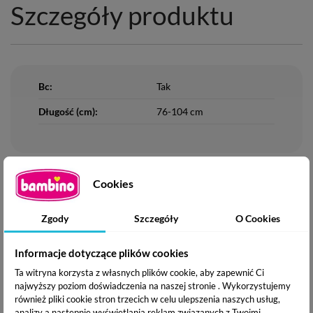
Szczegóły produktu
Bc:
Tak
Długość (cm):
76-104 cm
Cookies
Komentarze
(51)
Zgody
Szczegóły
O Cookies
Informacje dotyczące plików cookies
51 Opinie
Ta witryna korzysta z własnych plików cookie, aby zapewnić Ci
najwyższy poziom doświadczenia na naszej stronie . Wykorzystujemy
Świetna bramka
również pliki cookie stron trzecich w celu ulepszenia naszych usług,
analizy a nastepnie wyświetlania reklam związanych z Twoimi