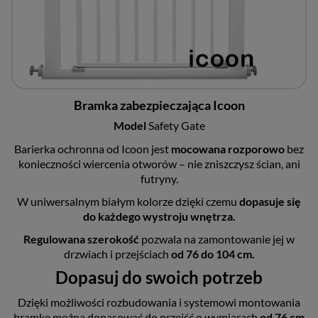
Bramka zabezpieczająca Icoon
Model
Safety Gate
Barierka ochronna od Icoon jest
mocowana rozporowo
bez
konieczności wiercenia otworów – nie zniszczysz ścian, ani
futryny.
W uniwersalnym białym kolorze dzięki czemu
dopasuje się
do każdego wystroju wnętrza.
Regulowana szerokość
pozwala na zamontowanie jej w
drzwiach i przejściach
od
76
do
104 cm.
Dopasuj do swoich potrzeb
Dzięki możliwości rozbudowania i systemowi montowania
bramkę można dopasować do przejść o wymiarach
od 76 cm