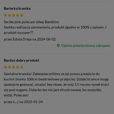
Barierka bramka
Serdecznie polecam sklep Bambino
Szybka realizacja zamówienia, produkt zgodny w 100% z opisem. I
produkt suuuper??
przez
Edyta Dreja
na
2024-06-02
Opinia potwierdzona zakupem
Bardzo dobry produkt
Genialna bramka! Zabezpieczyliśmy za jej pomocą wejście do
kuchni (mamy 100cm bezdrzwiowe przejscie). Dzięki bramce mogę
spokojnie gotować, smażyć bez obaw, że mój 1.5 roczny synek kręci
się pod nogami. Dziecko tez nie jest sfrustrowane, bo wszystko
widzi. Polecam!
przez
s....j
na
2022-01-24