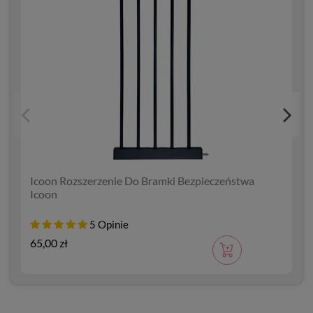
Icoon Rozszerzenie Do Bramki Bezpieczeństwa
Icoon
2
5 Opinie
65,00 zł
2