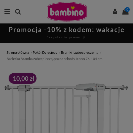
0
Promocja -10% z kodem: wakacje
*regulamin promocji
Strona główna
Pokój Dziecięcy
Bramki i zabezpieczenia
Barierka Bramka zabezpieczająca na schody Icoon 76-104 cm
-10,00 zł