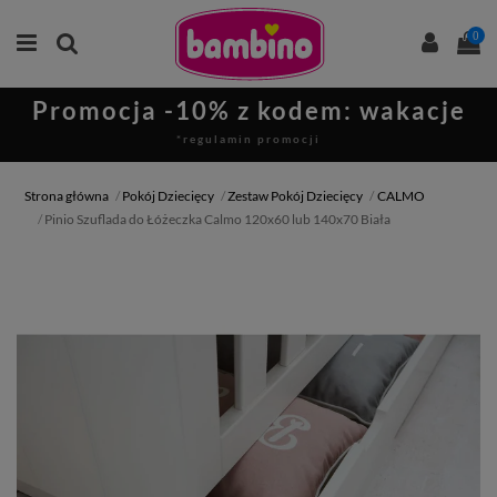
0
Promocja -10% z kodem: wakacje
*regulamin promocji
Strona główna
Pokój Dziecięcy
Zestaw Pokój Dziecięcy
CALMO
Pinio Szuflada do Łóżeczka Calmo 120x60 lub 140x70 Biała