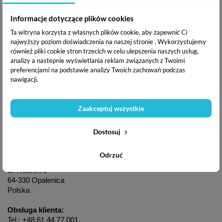
Informacje dotyczące plików cookies
Komentarze
(0)
Ta witryna korzysta z własnych plików cookie, aby zapewnić Ci
najwyższy poziom doświadczenia na naszej stronie . Wykorzystujemy
również pliki cookie stron trzecich w celu ulepszenia naszych usług,
analizy a nastepnie wyświetlania reklam związanych z Twoimi
preferencjami na podstawie analizy Twoich zachowań podczas
Produkt nie ma jeszcze opinii
nawigacji.
GPSR
Zaakceptuj wszystkie
Dostosuj
Producent / Osoba odpowiedzialna:
Odrzuć
DREWNOSTYL Sp. z o.o.
ul. Rudniki 5
64-330 Opalenica
Polska
Obsługa klienta:
Tel.: +48 61 44 77 001