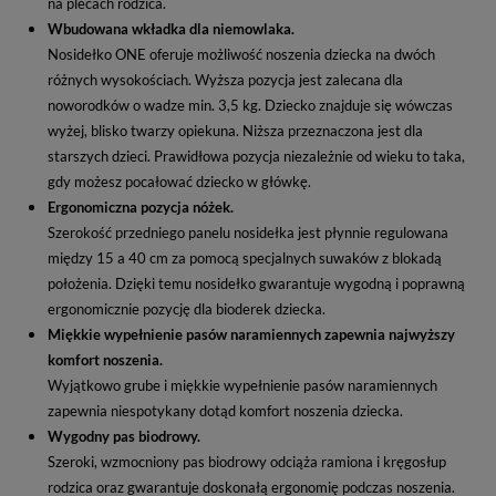
na plecach rodzica.
Wbudowana wkładka dla niemowlaka.
Nosidełko ONE oferuje możliwość noszenia dziecka na dwóch
różnych wysokościach. Wyższa pozycja jest zalecana dla
noworodków o wadze min. 3,5 kg. Dziecko znajduje się wówczas
wyżej, blisko twarzy opiekuna. Niższa przeznaczona jest dla
starszych dzieci. Prawidłowa pozycja niezależnie od wieku to taka,
gdy możesz pocałować dziecko w główkę.
Ergonomiczna pozycja nóżek.
Szerokość przedniego panelu nosidełka jest płynnie regulowana
między 15 a 40 cm za pomocą specjalnych suwaków z blokadą
położenia. Dzięki temu nosidełko gwarantuje wygodną i poprawną
ergonomicznie pozycję dla bioderek dziecka.
Miękkie wypełnienie pasów naramiennych zapewnia najwyższy
komfort noszenia.
Wyjątkowo grube i miękkie wypełnienie pasów naramiennych
zapewnia niespotykany dotąd komfort noszenia dziecka.
Wygodny pas biodrowy.
Szeroki, wzmocniony pas biodrowy odciąża ramiona i kręgosłup
rodzica oraz gwarantuje doskonałą ergonomię podczas noszenia.