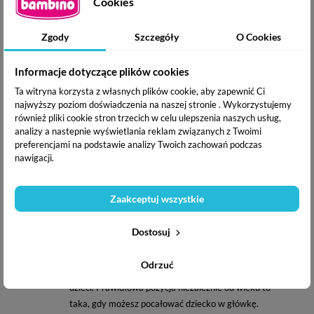
Cookies
Prać w pralce w temperaturze 40 stopni C. Prać osobno.
Stosować delikatne środki piorące bez wybielaczy. Nie
Zgody
Szczegóły
O Cookies
suszyć w suszarce bębnowej. Nie prasować.
2. Nosidełko ONE + Śliniaczek
Informacje dotyczące plików cookies
Cechy i zalety nosidełka BabyBjorn ONE:
Ta witryna korzysta z własnych plików cookie, aby zapewnić Ci
najwyższy poziom doświadczenia na naszej stronie . Wykorzystujemy
4 pozycje noszenia z przodu oraz na plecach.
również pliki cookie stron trzecich w celu ulepszenia naszych usług,
Możesz wybrać pozycję, która najbardziej odpowiada
analizy a nastepnie wyświetlania reklam związanych z Twoimi
Tobie i Twojemu dziecku: pozycja twarzą do opiekuna
preferencjami na podstawie analizy Twoich zachowań podczas
nawigacji.
(dwie opcje wysokości w zależności od wieku dziecka),
twarzą do świata oraz na plecach rodzica.
Wbudowana wkładka dla niemowlaka.
Zaakceptuj wszystkie
Nosidełko ONE oferuje możliwość noszenia dziecka
na dwóch różnych wysokościach. Wyższa pozycja jest
Dostosuj
zalecana dla noworodków o wadze min. 3,5 kg.
Dziecko znajduje się wówczas wyżej, blisko twarzy
Odrzuć
opiekuna. Niższa przeznaczona jest dla starszych
dzieci. Prawidłowa pozycja niezależnie od wieku to
taka, gdy możesz pocałować dziecko w główkę.