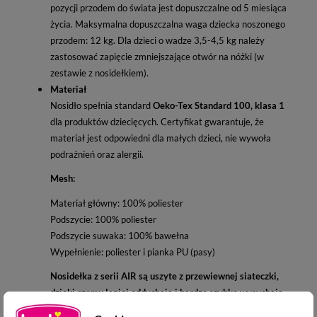
pozycji przodem do świata jest dopuszczalne od 5 miesiąca
życia. Maksymalna dopuszczalna waga dziecka noszonego
przodem: 12 kg. Dla dzieci o wadze 3,5-4,5 kg należy
zastosować zapięcie zmniejszające otwór na nóżki (w
zestawie z nosidełkiem).
Materiał
Nosidło spełnia standard
Oeko-Tex Standard 100, klasa 1
dla produktów dziecięcych. Certyfikat gwarantuje, że
materiał jest odpowiedni dla małych dzieci, nie wywoła
podrażnień oraz alergii.
Mesh:
Materiał główny: 100% poliester
Podszycie: 100% poliester
Podszycie suwaka: 100% bawełna
Wypełnienie: poliester i pianka PU (pasy)
Nosidełka z serii AIR są uszyte z przewiewnej siateczki,
dzięki czemu lepiej oddychają i bardzo szybko wysychają.
Czyszczenie