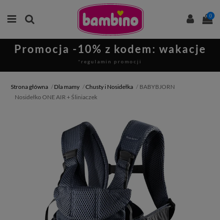
0
Promocja -10% z kodem: wakacje
*regulamin promocji
Strona główna
Dla mamy
Chusty i Nosidełka
BABYBJORN
Nosidełko ONE AIR + Śliniaczek