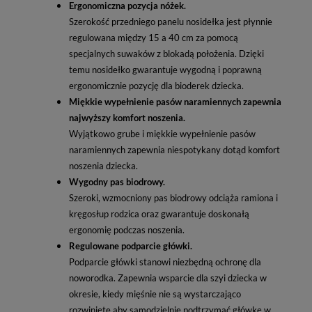
Ergonomiczna pozycja nóżek.
Szerokość przedniego panelu nosidełka jest płynnie
regulowana między 15 a 40 cm za pomocą
specjalnych suwaków z blokadą położenia. Dzięki
temu nosidełko gwarantuje wygodną i poprawną
ergonomicznie pozycję dla bioderek dziecka.
Miękkie wypełnienie pasów naramiennych zapewnia
najwyższy komfort noszenia.
Wyjątkowo grube i miękkie wypełnienie pasów
naramiennych zapewnia niespotykany dotąd komfort
noszenia dziecka.
Wygodny pas biodrowy.
Szeroki, wzmocniony pas biodrowy odciąża ramiona i
kręgosłup rodzica oraz gwarantuje doskonałą
ergonomię podczas noszenia.
Regulowane podparcie główki.
Podparcie główki stanowi niezbędną ochronę dla
noworodka. Zapewnia wsparcie dla szyi dziecka w
okresie, kiedy mięśnie nie są wystarczająco
rozwinięte aby samodzielnie podtrzymać główkę w