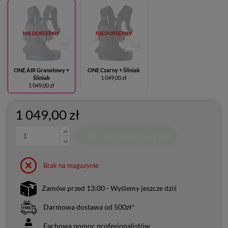
NIEDOSTĘPNY
NIEDOSTĘPNY
ONE AIR Granatowy +
ONE Czarny + Śliniak
Śliniak
1 049,00 zł
1 049,00 zł
1 049,00 zł
Dodaj do koszyka
Brak na magazynie
Zamów przed 13:00 - Wyślemy jeszcze dziś
Darmowa dostawa od 500zł*
Fachowa pomoc profesjonalistów