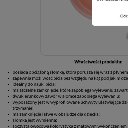
Odr
Właściwości produktu:
posiada obciążoną słomkę, która porusza się wraz z płynem 
zapewnia możliwość picia bez względu na kąt pod jakim dz
idealny do nauki picia;
ma szczelne zamknięcie, które zapobiega wylewaniu zawart
dwukierunkowy zawór w słomce zapobiega wylewaniu;
wyposażony jest w wyprofilowane uchwyty ułatwiające dz
trzymanie;
ma zamknięcie łatwe w obsłudze dla dziecka;
słomka jest wymienna;
soczysta owocowa kolorystyka z matowym wykończeniem.