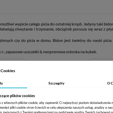
możliwi wypicie całego picia do ostatniej kropli. Jedyny taki bidon
ułatwiają chwytanie i trzymanie, obciążnik porusza się wraz z p
zinnych czy do picia w domu. Bidon jest świetny do nauki picia
zek
, zapasowe uszczelki & neoprenowa osłonka na kubek.
Cookies
dy
Szczegóły
O C
czące plików cookies
a z własnych plików cookie, aby zapewnić Ci najwyższy poziom doświadczenia na
ież pliki cookie stron trzecich w celu ulepszenia naszych usług, analizy a na
m związanych z Twoimi preferencjami na podstawie analizy Twoich zachowań p