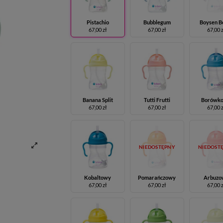
Pistachio
Bubblegum
Boysen B
67,00 zł
67,00 zł
67,00 
Banana Split
Tutti Frutti
Borówk
67,00 zł
67,00 zł
67,00 
NIEDOSTĘPNY
NIEDOST
Kobaltowy
Pomarańczowy
Arbuzo
67,00 zł
67,00 zł
67,00 