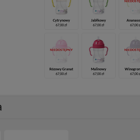
NIEDOST
Cytrynowy
Jabłkowy
Ananas
67,00 zł
67,00 zł
67,00 
NIEDOSTĘPNY
NIEDOST
Rózowy Granat
Malinowy
Winogro
67,00 zł
67,00 zł
67,00 
a