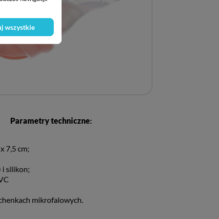
j wszystkie
Parametry techniczne
:
x 7,5 cm;
i silikon;
PVC
chenkach mikrofalowych.