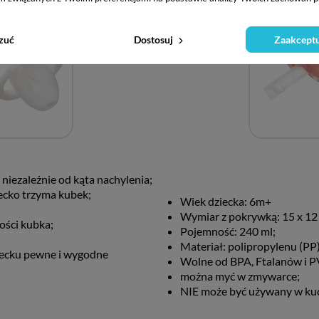
zuć
Dostosuj
Zaakceptu
niezależnie od kąta nachylenia;
iecko trzyma kubek;
Wiek dziecka: 6m+
Wymiar z pokrywką: 15 x 12 
ości kubka;
Pojemność: 240 ml;
Materiał: polipropylenu (PP) 
iecku pewne i wygodne
Wolne od BPA, Ftalanów i 
można myć w zmywarce;
NIE może być używany w ku