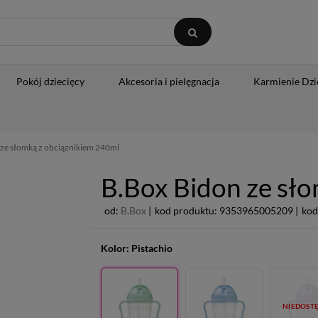
Pokój dziecięcy
Akcesoria i pielęgnacja
Karmienie Dzi
ze słomką z obciąznikiem 240ml
B.Box Bidon ze sł
od:
B.Box
|
kod produktu: 9353965005209 |
kod
Kolor:
Pistachio
NIEDOST