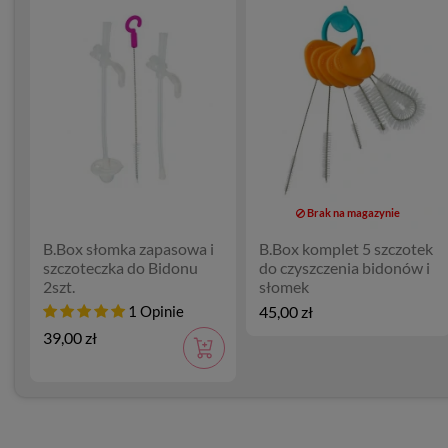
Brak na magazynie
B.Box słomka zapasowa i
B.Box komplet 5 szczotek
szczoteczka do Bidonu
do czyszczenia bidonów i
2szt.
słomek
1 Opinie
45,00 zł
39,00 zł