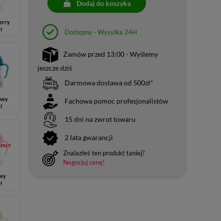
Dodaj do koszyka
erry
zł
Dostępny - Wysyłka 24H
Zamów przed 13:00 - Wyślemy
jeszcze dziś
Darmowa dostawa od 500zł*
owy
Fachowa pomoc profesjonalistów
zł
15 dni na zwrot towaru
2 lata gwarancji
ĘPNY
Znalazłeś ten produkt taniej?
Negocjuj cenę!
wy
zł