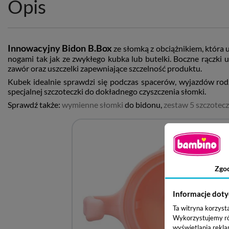
Opis
Innowacyjny Bidon B.Box
ze słomką z obciążnikiem, która u
nogami tak jak ze zwykłego kubka lub butelki. Boczne rączki 
zawór oraz uszczelki zapewniające szczelność produktu.
Kubek idealnie sprawdzi się podczas spacerów, wyjazdów rod
specjalnej szczoteczki do dokładnego czyszczenia słomki.
Sprawdź także:
wymienne słomki
do bidonu,
zestaw 5 szczotec
Zgo
Informacje doty
Ta witryna korzyst
Wykorzystujemy równ
wyświetlania rekla