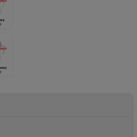
ĘPNY
owy
zł
ĘPNY
nowy
zł