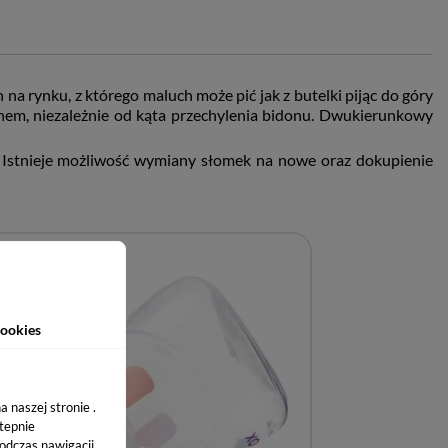
 na rynku, z którego maluch może pić jak z butelki pijąc do góry
łynem, niezależnie od kąta przechylenia bidonu. Dwukierunkowy
. Istnieje możliwość wymiany słomek na nowe oraz dokupienie
ookies
 naszej stronie .
stepnie
odczas nawigacji.