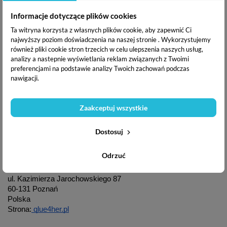
Można myć w zmywarce na górnej półce.
Informacje dotyczące plików cookies
Ta witryna korzysta z własnych plików cookie, aby zapewnić Ci
Komentarze
(0)
najwyższy poziom doświadczenia na naszej stronie . Wykorzystujemy
również pliki cookie stron trzecich w celu ulepszenia naszych usług,
analizy a nastepnie wyświetlania reklam związanych z Twoimi
preferencjami na podstawie analizy Twoich zachowań podczas
nawigacji.
Produkt nie ma jeszcze opinii
Zaakceptuj wszystkie
GPSR
Dostosuj
Odrzuć
Producent / Osoba odpowiedzialna:
Qlue 4 Her Sp. z o.o.
ul. Kazimierza Jarochowskiego 87
60-131 Poznań
Polska
Strona:
 qlue4her.pl