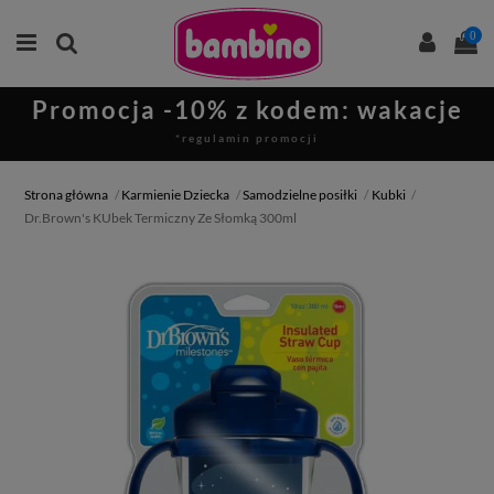
0
Promocja -10% z kodem: wakacje
*regulamin promocji
Strona główna
Karmienie Dziecka
Samodzielne posiłki
Kubki
Dr.Brown's KUbek Termiczny Ze Słomką 300ml