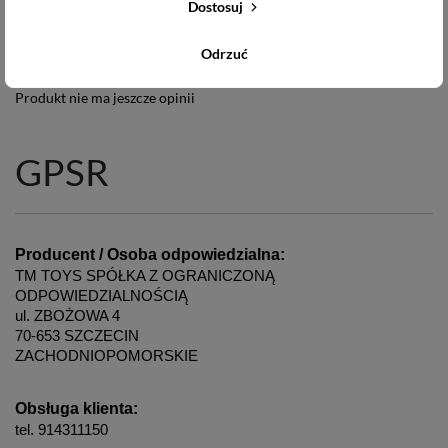
Komentarze
(0)
Dostosuj
Odrzuć
Produkt nie ma jeszcze opinii
GPSR
Producent / Osoba odpowiedzialna:
TM TOYS SPÓŁKA Z OGRANICZONĄ 
ODPOWIEDZIALNOŚCIĄ
ul. ZBOŻOWA 4
70-653 SZCZECIN
ZACHODNIOPOMORSKIE
Obsługa klienta:
tel. 914311150