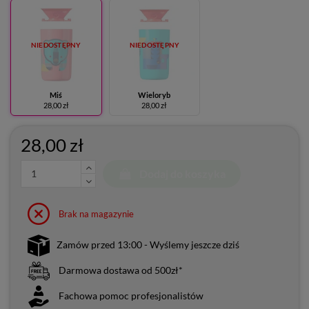
NIEDOSTĘPNY
NIEDOSTĘPNY
Miś
Wieloryb
28,00 zł
28,00 zł
28,00 zł
Dodaj do koszyka
Brak na magazynie
Zamów przed 13:00 - Wyślemy jeszcze dziś
Darmowa dostawa od 500zł*
Fachowa pomoc profesjonalistów