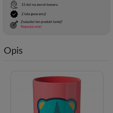
15 dni na zwrot towaru
2 lata gwarancji
Znalazłeś ten produkt taniej?
Negocjuj cenę!
Opis