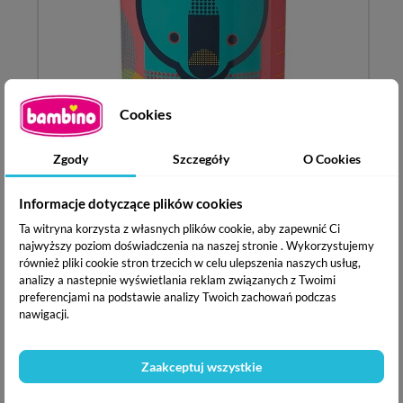
Cookies
Zgody
Szczegóły
O Cookies
TOMMEE TIPPEE Kubek Niekapek
Informacje dotyczące plików cookies
EasiFlow 360
° 250 ml 12m+
Ta witryna korzysta z własnych plików cookie, aby zapewnić Ci
najwyższy poziom doświadczenia na naszej stronie . Wykorzystujemy
Kubek EasiFlow przeznaczony jest do nauki samodzielnego
również pliki cookie stron trzecich w celu ulepszenia naszych usług,
picia. Nie posiada słomki ani ustnika, ale chroni przed
analizy a nastepnie wyświetlania reklam związanych z Twoimi
rozlaniem płynu.Kubeczek ma idealny kształt, dopasowany
preferencjami na podstawie analizy Twoich zachowań podczas
do małych rączek pozwalając na pewne trzymanie kubeczka.
nawigacji.
EasiFlow 360
°
przeznaczony jest dla dzieci od 12 miesiąca
życia.
Zaakceptuj wszystkie