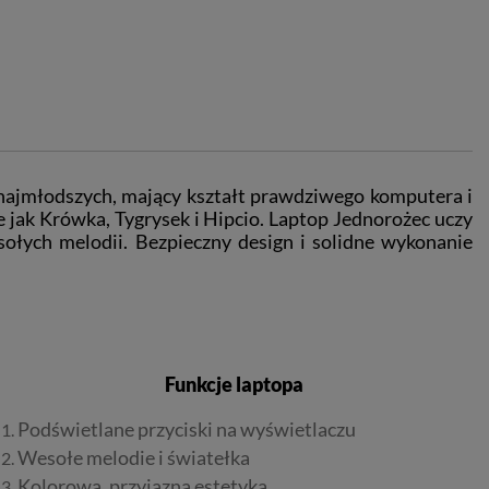
 najmłodszych, mający kształt prawdziwego komputera i
e jak Krówka, Tygrysek i Hipcio. Laptop Jednorożec uczy
sołych melodii. Bezpieczny design i solidne wykonanie
Funkcje laptopa
Podświetlane przyciski na wyświetlaczu
Wesołe melodie i światełka
Kolorowa, przyjazna estetyka