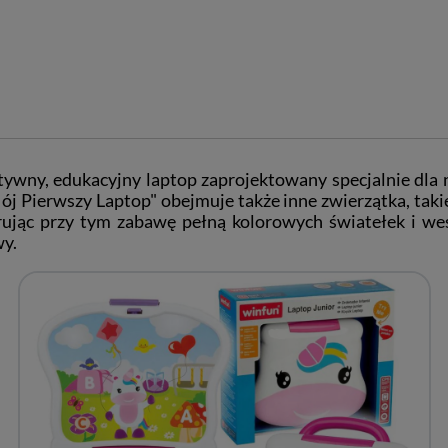
tywny, edukacyjny laptop zaprojektowany specjalnie dla
j Pierwszy Laptop" obejmuje także inne zwierzątka, taki
erując przy tym zabawę pełną kolorowych światełek i we
wy.