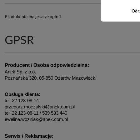
Odr
Produkt nie ma jeszcze opinii
GPSR
Producent / Osoba odpowiedzialna:
Anek Sp. z o.o.
Poznańska 320, 05-850 Ożarów Mazowiecki
Obsługa klienta:
tel: 22 123-08-14
grzegorz.moczulski@anek.com.pl
tel: 22 123-08-11 / 539 533 440
ewelina.wozniak@anek.com.pl
Serwis / Reklamacje: