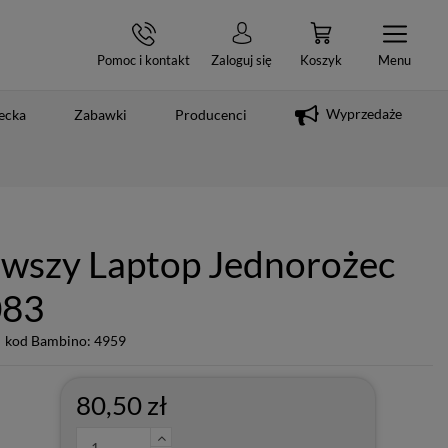
Pomoc i kontakt
Zaloguj się
Koszyk
Menu
Wyprzedaże
ecka
Zabawki
Producenci
erwszy Laptop Jednorożec
083
kod Bambino: 4959
80,50 zł