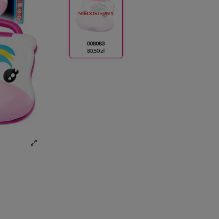
NIEDOSTĘPNY
008083
80,50 zł