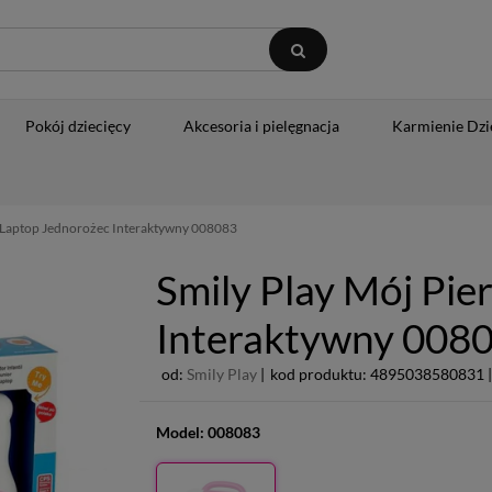
Pokój dziecięcy
Akcesoria i pielęgnacja
Karmienie Dzi
y Laptop Jednorożec Interaktywny 008083
Smily Play Mój Pi
Interaktywny 008
od:
Smily Play
|
kod produktu: 4895038580831 |
Model:
008083