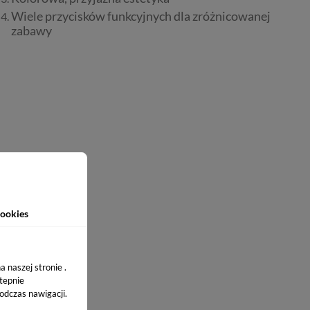
Wiele przycisków funkcyjnych dla zróżnicowanej
zabawy
ookies
 naszej stronie .
stepnie
odczas nawigacji.