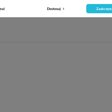
zuć
Dostosuj
Zaakceptu