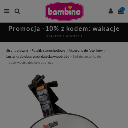
0
Promocja -10% z kodem: wakacje
*regulamin promocji
Strona główna
Foteliki samochodowe
Akcesoria do fotelików
Lusterka do obserwacji dziecka w podróży
BeSafe Lusterko do
obserwacji dziecka w podróży