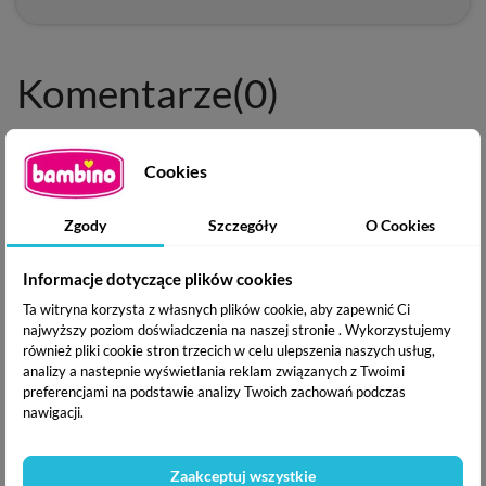
Komentarze
(0)
Cookies
Produkt nie ma jeszcze opinii
Zgody
Szczegóły
O Cookies
GPSR
Informacje dotyczące plików cookies
Ta witryna korzysta z własnych plików cookie, aby zapewnić Ci
najwyższy poziom doświadczenia na naszej stronie . Wykorzystujemy
również pliki cookie stron trzecich w celu ulepszenia naszych usług,
Producent / Osoba odpowiedzialna:
analizy a nastepnie wyświetlania reklam związanych z Twoimi
TEGA BABY SPÓŁKA Z OGRANICZONĄ 
preferencjami na podstawie analizy Twoich zachowań podczas
ODPOWIEDZIALNOŚCIĄ SPÓŁKA KOMANDYTOWA
nawigacji.
ul. KICZURY 12/
38-500 SANOK
PODKARPACKIE
Zaakceptuj wszystkie