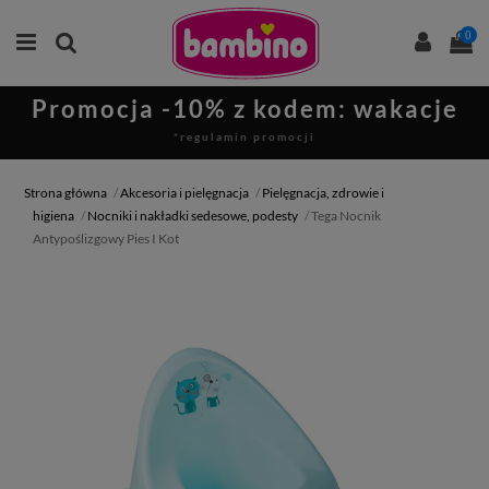
0
Promocja -10% z kodem: wakacje
*regulamin promocji
Strona główna
Akcesoria i pielęgnacja
Pielęgnacja, zdrowie i
higiena
Nocniki i nakładki sedesowe, podesty
Tega Nocnik
Antypoślizgowy Pies I Kot