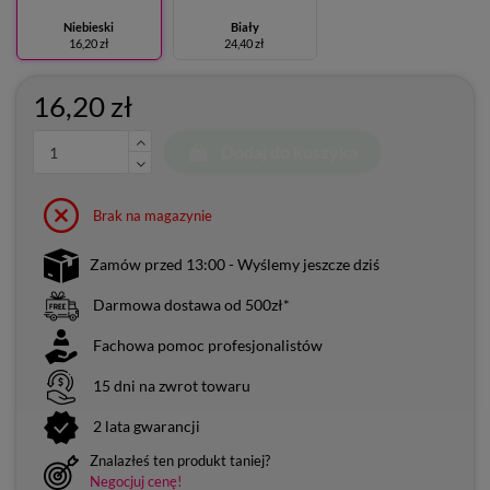
Niebieski
Biały
16,20 zł
24,40 zł
16,20 zł
Dodaj do koszyka
Brak na magazynie
Zamów przed 13:00 - Wyślemy jeszcze dziś
Darmowa dostawa od 500zł*
Fachowa pomoc profesjonalistów
15 dni na zwrot towaru
2 lata gwarancji
Znalazłeś ten produkt taniej?
Negocjuj cenę!