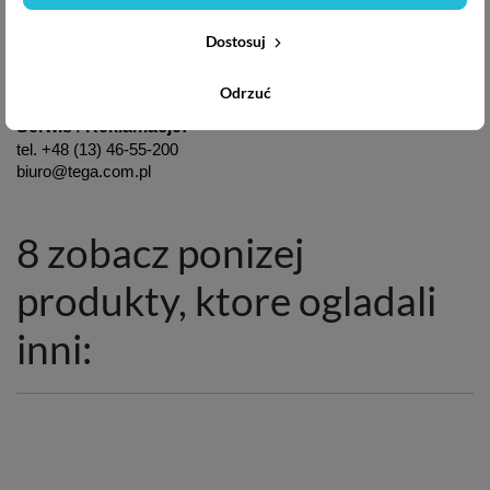
Obsługa klienta:
Dostosuj
tel. +48 (13) 46-55-200
biuro@tega.com.pl
Odrzuć
Serwis / Reklamacje:
tel. +48 (13) 46-55-200
biuro@tega.com.pl
8 zobacz ponizej
produkty, ktore ogladali
inni: