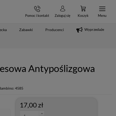
Pomoc i kontakt
Zaloguj się
Koszyk
Menu
Wyprzedaże
ecka
Zabawki
Producenci
desowa Antypoślizgowa
Bambino: 4585
17,00 zł