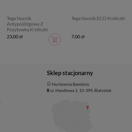
Tega Nocnik
Tega Nocnik ECO Króliczki
Antypoślizgowy Z
Pozytywką Króliczki
23,00 zł
7,00 zł
Sklep stacjonarny
Hurtownia Bambino
ul. Handlowa 1, 15-399, Białystok
i