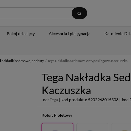
Pokój dziecięcy
Akcesoria i pielęgnacja
Karmienie Dzi
i nakładki sedesowe, podesty
Tega Nakładka Sedesowa Antypoślizgowa Kaczuszka
Tega Nakładka Se
Kaczuszka
od:
Tega
|
kod produktu: 5902963015303 |
kod 
Kolor:
Fioletowy