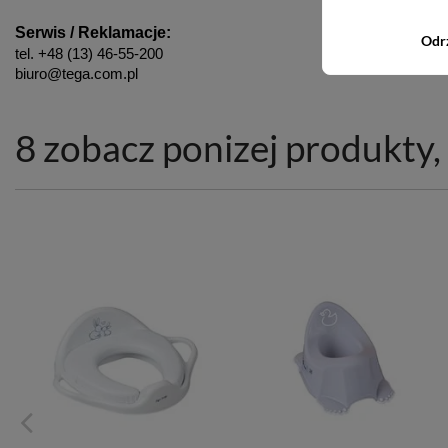
Serwis / Reklamacje:
Odr
tel. +48 (13) 46-55-200
biuro@tega.com.pl
8 zobacz ponizej produkty, 