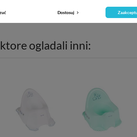
zuć
Dostosuj
Zaakceptu
ktore ogladali inni: