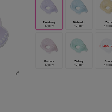
Fioletowy
Niebieski
Żółty
17,00 zł
17,00 zł
17,00 
NIEDOST
Różowy
Zielony
Szar
17,00 zł
17,00 zł
17,00 