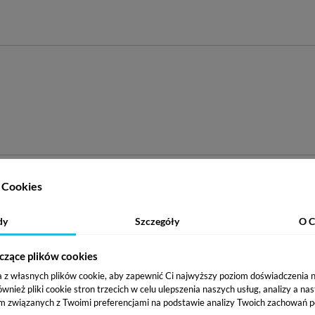
Cookies
ŚCIĄ SPÓŁKA KOMANDYTOWA
dy
Szczegóły
O C
czące plików cookies
a z własnych plików cookie, aby zapewnić Ci najwyższy poziom doświadczenia na
ież pliki cookie stron trzecich w celu ulepszenia naszych usług, analizy a na
m związanych z Twoimi preferencjami na podstawie analizy Twoich zachowań p