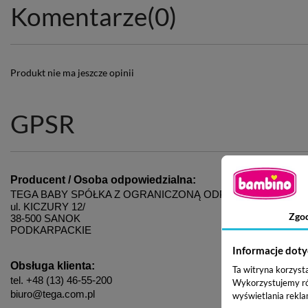
Komentarze
(0)
Produkt nie ma jeszcze opinii
GPSR
Producent / Osoba odpowiedzialna:
TEGA BABY SPÓŁKA Z OGRANICZONĄ ODPOWIEDZIALNO
ul. KICZURY 12/
Zgo
38-500 SANOK
PODKARPACKIE
Informacje doty
Obsługa klienta:
Ta witryna korzyst
tel. +48 (13) 46-55-200
Wykorzystujemy równ
biuro@tega.com.pl
wyświetlania rekla