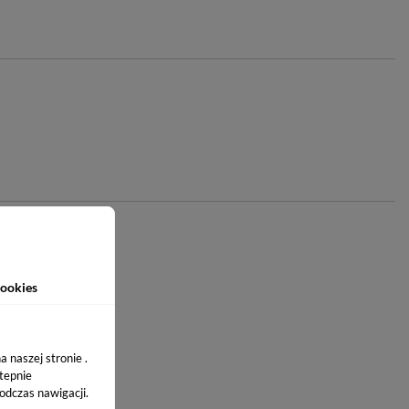
ookies
 naszej stronie .
stepnie
odczas nawigacji.