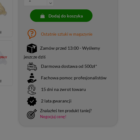
Dodaj do koszyka
zł
Ostatnie sztuki w magazynie
Zamów przed 13:00 - Wyślemy
jeszcze dziś
ĘPNY
Darmowa dostawa od 500zł*
y
Fachowa pomoc profesjonalistów
zł
15 dni na zwrot towaru
2 lata gwarancji
Znalazłeś ten produkt taniej?
Negocjuj cenę!