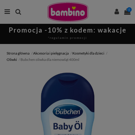
0
Promocja -10% z kodem: wakacje
*regulamin promocji
Strona główna
Akcesoria i pielęgnacja
Kosmetyki dla dzieci
Oliwki
Bubchen oliwka dla niemowląt 400ml