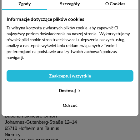
Zgody
Szczegóły
O Cookies
(8 godzin) oraz podtrzymywanie ochronnej bariery skóry.
Doskonała do masażu dla osób dorosłych.
Informacje dotyczące plików cookies
Ta witryna korzysta z własnych plików cookie, aby zapewnić Ci
Komentarze
(0)
najwyższy poziom doświadczenia na naszej stronie . Wykorzystujemy
również pliki cookie stron trzecich w celu ulepszenia naszych usług,
analizy a nastepnie wyświetlania reklam związanych z Twoimi
preferencjami na podstawie analizy Twoich zachowań podczas
nawigacji.
Produkt nie ma jeszcze opinii
Zaakceptuj wszystkie
GPSR
Dostosuj
Odrzuć
Producent / Osoba odpowiedzialna:
Bübchen Skincare GmbH
Johannes-Gutenberg-Straße 12–14
65719 Hofheim am Taunus
Niemcy