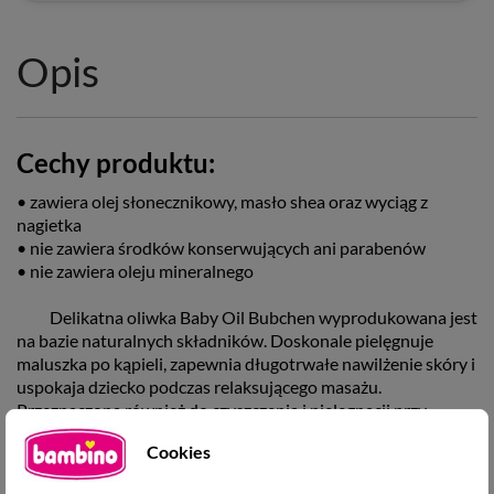
Opis
Cechy produktu:
• zawiera olej słonecznikowy, masło shea oraz wyciąg z
nagietka
• nie zawiera środków konserwujących ani parabenów
• nie zawiera oleju mineralnego
Delikatna oliwka Baby Oil Bubchen wyprodukowana jest
na bazie naturalnych składników. Doskonale pielęgnuje
maluszka po kąpieli, zapewnia długotrwałe nawilżenie skóry i
uspokaja dziecko podczas relaksującego masażu.
Przeznaczona również do czyszczenia i pielęgnacji przy
każdej zmianie pieluszki.
Cookies
Przeprowadzone badania kliniczne potwierdziły bardzo
dobrą tolerancję oliwki przez skórę, długotrwałe nawilżenie