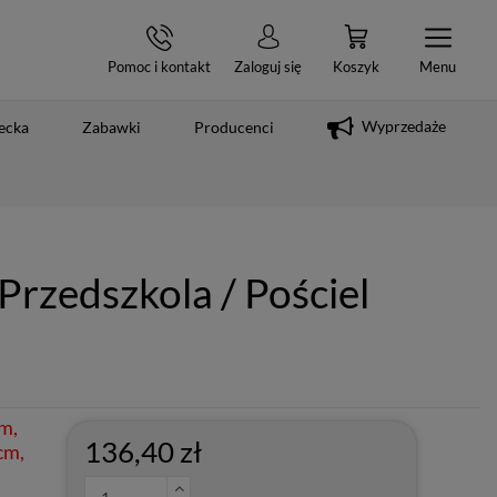
Pomoc i kontakt
Zaloguj się
Koszyk
Menu
Wyprzedaże
ecka
Zabawki
Producenci
Przedszkola / Pościel
m,
136,40 zł
cm,