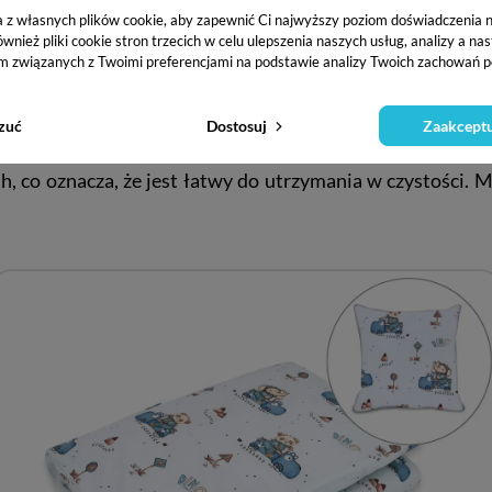
a z własnych plików cookie, aby zapewnić Ci najwyższy poziom doświadczenia na
ież pliki cookie stron trzecich w celu ulepszenia naszych usług, analizy a na
Bezpieczny Zamek
m związanych z Twoimi preferencjami na podstawie analizy Twoich zachowań p
, który jest całkowicie ukryty, dzięki czemu nie ma ryzyk
zuć
Dostosuj
Zaakceptu
Funkcja Easy Wash
 co oznacza, że jest łatwy do utrzymania w czystości. Ma