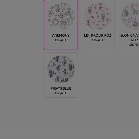
ANEMONY
LIS I KRÓLIK RÓŻ
SŁONIE NA
136,40 zł
136,40 zł
RÓŻ
136,40 
PIRATS BLUE
136,40 zł