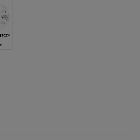
 TĘCZY
zł