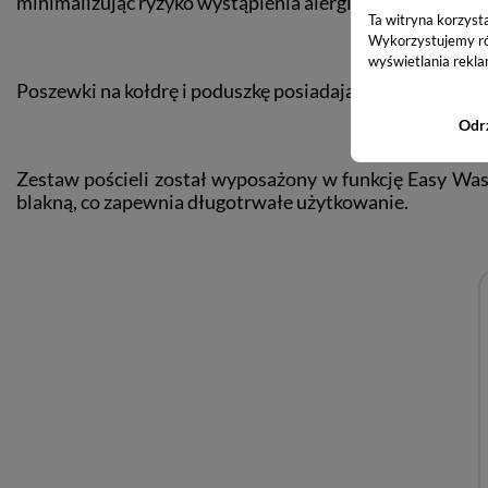
minimalizując ryzyko wystąpienia alergii.
Ta witryna korzyst
Wykorzystujemy równ
wyświetlania rekla
Poszewki na kołdrę i poduszkę posiadają bezpieczny zamek
Odr
Zestaw pościeli został wyposażony w funkcję Easy Wash,
blakną, co zapewnia długotrwałe użytkowanie.