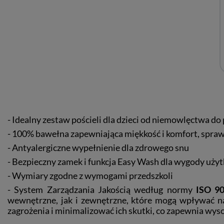
- Idealny zestaw pościeli dla dzieci od niemowlęctwa d
- 100% bawełna zapewniająca miękkość i komfort, sprawi
- Antyalergiczne wypełnienie dla zdrowego snu
- Bezpieczny zamek i funkcja Easy Wash dla wygody uż
- Wymiary zgodne z wymogami przedszkoli
-
System Zarządzania Jakością według normy
ISO 90
wewnętrzne, jak i zewnętrzne, które mogą wpływać na
zagrożenia i minimalizować ich skutki, co zapewnia wys