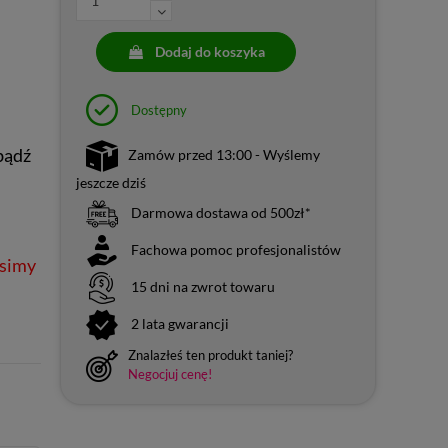
Dodaj do koszyka
Dostępny
bądź
Zamów przed 13:00 - Wyślemy
jeszcze dziś
Darmowa dostawa od 500zł*
Fachowa pomoc profesjonalistów
osimy
15 dni na zwrot towaru
2 lata gwarancji
Znalazłeś ten produkt taniej?
Negocjuj cenę!