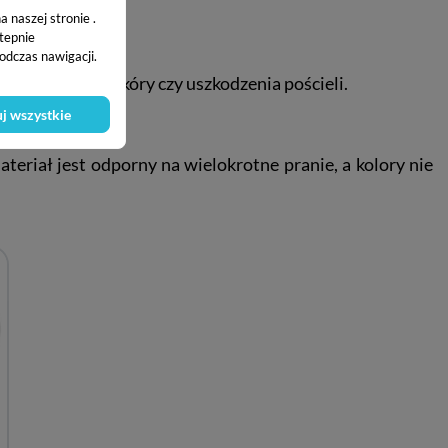
 naszej stronie .
stepnie
odczas nawigacji.
a podrażnienia skóry czy uszkodzenia pościeli.
j wszystkie
teriał jest odporny na wielokrotne pranie, a kolory nie