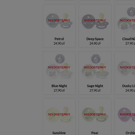
NIEDOSTĘPNY
NIEDOSTĘPNY
NIEDOST
Petrol
Deep Space
Cloud Ni
24,90 zł
24,90 zł
27,90 
NIEDOSTĘPNY
NIEDOSTĘPNY
NIEDOST
Blue Night
Sage Night
Dusky Li
27,90 zł
27,90 zł
24,90 
NIEDOSTĘPNY
NIEDOSTĘPNY
NIEDOST
Sunshine
Pear
Orchi