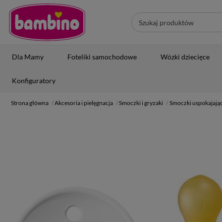
Dla Mamy
Foteliki samochodowe
Wózki dziecięce
Konfiguratory
Strona główna
Akcesoria i pielęgnacja
Smoczki i gryzaki
Smoczki uspokajają