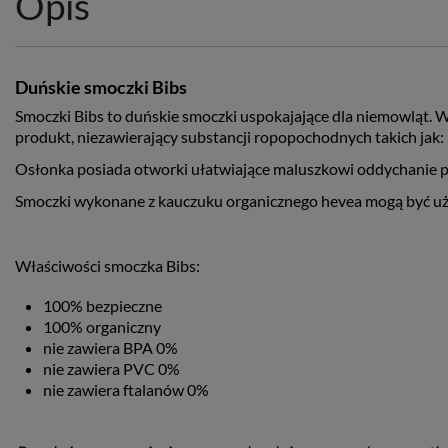
Opis
Duńskie smoczki Bibs
Smoczki Bibs to duńskie smoczki uspokajające dla niemowląt. W
produkt, niezawierający substancji ropopochodnych takich jak
Osłonka posiada otworki ułatwiające maluszkowi oddychanie 
Smoczki wykonane z kauczuku organicznego hevea mogą być używ
Właściwości smoczka Bibs:
100% bezpieczne
100% organiczny
nie zawiera BPA 0%
nie zawiera PVC 0%
nie zawiera ftalanów 0%