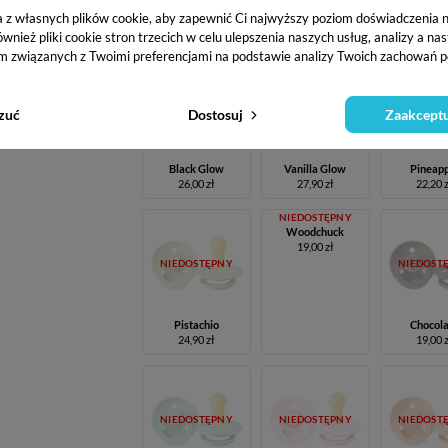
Island Sea
Lime
Dark Te
a z własnych plików cookie, aby zapewnić Ci najwyższy poziom doświadczenia na
24,90 zł
19,00 zł
19,00 
ież pliki cookie stron trzecich w celu ulepszenia naszych usług, analizy a na
m związanych z Twoimi preferencjami na podstawie analizy Twoich zachowań p
NIEDOSTĘPNY
NIEDOSTĘPNY
NIEDOST
zuć
Dostosuj
Zaakceptu
Black Glow
Vanilla Glow
Pineap
26,00 zł
27,90 zł
22,20 
NIEDOSTĘPNY
Woodchuck
19,00 zł
NIEDOSTĘPNY
NIEDOST
Pistachio
Chocol
24,90 zł
19,00 
NIEDOSTĘPNY
NIEDOSTĘPNY
NIEDOST