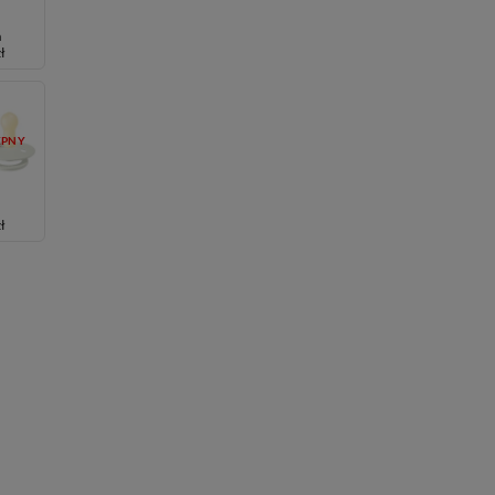
h
zł
ĘPNY
zł