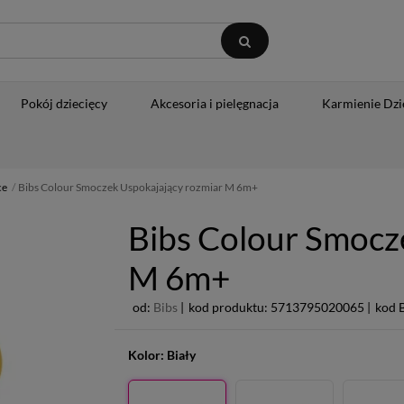
Pokój dziecięcy
Akcesoria i pielęgnacja
Karmienie Dzi
ce
Bibs Colour Smoczek Uspokajający rozmiar M 6m+
Bibs Colour Smocz
M 6m+
od:
Bibs
|
kod produktu: 5713795020065 |
kod 
Kolor:
Biały