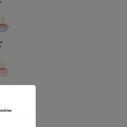
zł
ĘPNY
ht
zł
ĘPNY
zł
ookies
ĘPNY