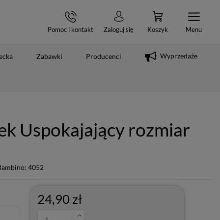
Pomoc i kontakt
Zaloguj się
Koszyk
Menu
Wyprzedaże
ecka
Zabawki
Producenci
ek Uspokajający rozmiar
Bambino: 4052
24,90 zł