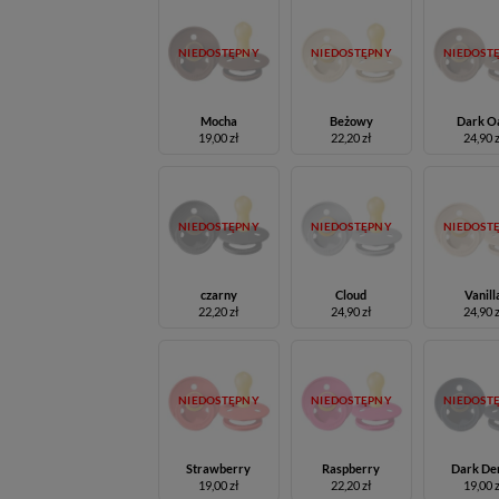
NIEDOSTĘPNY
NIEDOSTĘPNY
NIEDOST
Mocha
Beżowy
Dark O
19,00 zł
22,20 zł
24,90 
NIEDOSTĘPNY
NIEDOSTĘPNY
NIEDOST
czarny
Cloud
Vanill
22,20 zł
24,90 zł
24,90 
NIEDOSTĘPNY
NIEDOSTĘPNY
NIEDOST
Strawberry
Raspberry
Dark De
19,00 zł
22,20 zł
19,00 