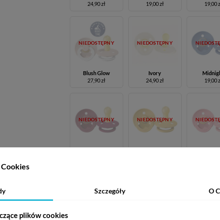
24,90 zł
19,00 zł
19,00 
NIEDOSTĘPNY
NIEDOSTĘPNY
NIEDOST
Blush Glow
Ivory
Midnig
27,90 zł
24,90 zł
19,00 
NIEDOSTĘPNY
NIEDOSTĘPNY
NIEDOST
Ruby
Mustard
Coral
19,00 zł
22,20 zł
24,90 
Cookies
dy
Szczegóły
O C
NIEDOSTĘPNY
NIEDOSTĘPNY
NIEDOST
czące plików cookies