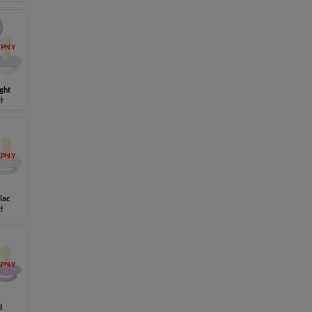
ĘPNY
ght
zł
ĘPNY
lac
zł
ĘPNY
d