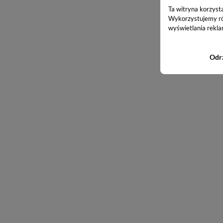
Ta witryna korzyst
Wykorzystujemy równ
wyświetlania rekla
Odr