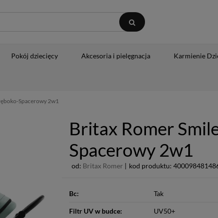
Pokój dziecięcy
Akcesoria i pielęgnacja
Karmienie Dzi
Głęboko-Spacerowy 2w1
Britax Romer Smil
Spacerowy 2w1
od:
Britax Romer
|
kod produktu: 400098481486
Bc:
Tak
Filtr UV w budce:
UV50+