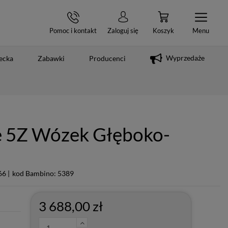
Pomoc i kontakt
Zaloguj się
Koszyk
Menu
Wyprzedaże
ecka
Zabawki
Producenci
e 5Z Wózek Głęboko-
6 |
kod Bambino: 5389
3 688,00 zł