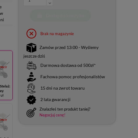
e
 w
Dodaj do koszyka
ni
Brak na magazynie
Zamów przed 13:00 - Wyślemy
jeszcze dziś
Darmowa dostawa od 500zł*
ĘPNY
Fachowa pomoc profesjonalistów
Stelaż:
15 dni na zwrot towaru
rey
 zł
2 lata gwarancji
Znalazłeś ten produkt taniej?
Negocjuj cenę!
ĘPNY