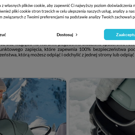
a z własnych plików cookie, aby zapewnić Ci najwyższy poziom doświadczenia na
ież pliki cookie stron trzecich w celu ulepszenia naszych usług, analizy a na
m związanych z Twoimi preferencjami na podstawie analizy Twoich zachowań p
 obu kierunkach jazdy, co pozwala dostosować go do potrzeb i p
zuć
Dostosuj
Zaakceptu
fort. Dodatkowo, regulowany podnóżek umożliwia dziecku wygodne
óż bez względu na warunki pogodowe. Siedzisko spacerowe rów
nktowego zapięcia, które zapewnia 100% bezpieczeństwa podc
ństwa, którą możesz odpiąć i odchylić z jednej strony lub odpią