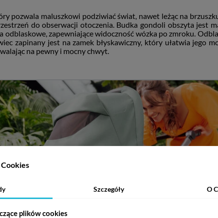
tóry pozwala maluszkowi podziwiać świat, nawet leżąc na brzusz
zestrzeń do obserwacji otoczenia. Budka gondoli obszyta jest ma
ła odblaskowe, zapewniające widoczność wózka po zmroku. Odblas
iec zapinany jest na zamek błyskawiczny, który ułatwia jego mo
zwalając na pewny i mocny chwyt.
Cookies
dy
Szczegóły
O C
czące plików cookies