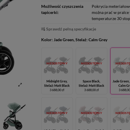
Możliwość czyszczenia
Pokrycia meteriałow
tapicerki:
można prać w pralce
temperaturze 30 stop
Sprawdź pełną specyfikacje
Kolor:
Jade Green, Stelaż: Calm Grey
NIEDOSTĘPNY
NIEDOSTĘPNY
NIEDOST
Midnight Grey,
Space Black,
Jade Green, 
Stelaż: Matt Black
Stelaż: Matt Black
Calm G
3 688,00 zł
3 688,00 zł
3 688,00
NIEDOSTĘPNY
NIEDOSTĘPNY
NIEDOST