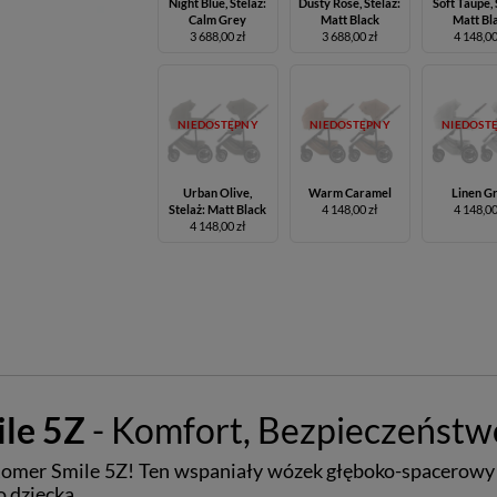
Night Blue, Stelaż:
Dusty Rose, Stelaż:
Soft Taupe, 
Calm Grey
Matt Black
Matt Bl
3 688,00 zł
3 688,00 zł
4 148,00
NIEDOSTĘPNY
NIEDOSTĘPNY
NIEDOST
Urban Olive,
Warm Caramel
Linen G
Stelaż: Matt Black
4 148,00 zł
4 148,00
4 148,00 zł
ile 5Z
- Komfort, Bezpieczeństw
Romer Smile 5Z! Ten wspaniały wózek głęboko-spacerowy 
o dziecka.