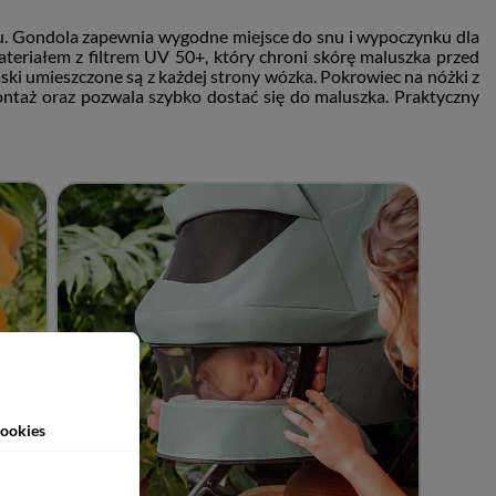
ku. Gondola zapewnia wygodne miejsce do snu i wypoczynku dla
teriałem z filtrem UV 50+, który chroni skórę maluszka przed
ki umieszczone są z każdej strony wózka. Pokrowiec na nóżki z
ntaż oraz pozwala szybko dostać się do maluszka. Praktyczny
ookies