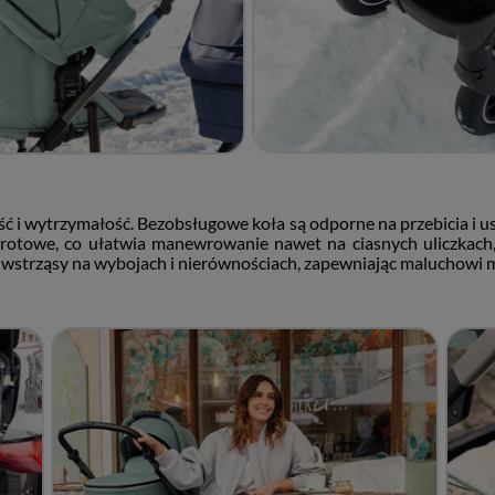
ość i wytrzymałość. Bezobsługowe koła są odporne na przebicia i u
brotowe, co ułatwia manewrowanie nawet na ciasnych uliczkach, 
e wstrząsy na wybojach i nierównościach, zapewniając maluchowi