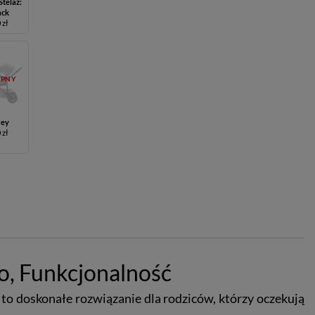
Stelaż:
ack
 zł
ĘPNY
rey
 zł
o, Funkcjonalność
to doskonałe rozwiązanie dla rodziców, którzy oczekują