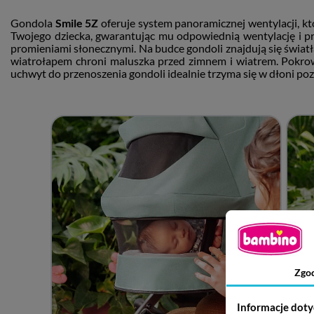
Gondola
Smile 5Z
oferuje system panoramicznej wentylacji, k
Twojego dziecka, gwarantując mu odpowiednią wentylację i pr
promieniami słonecznymi. Na budce gondoli znajdują się świat
wiatrołapem chroni maluszka przed zimnem i wiatrem. Pokrow
uchwyt do przenoszenia gondoli idealnie trzyma się w dłoni po
Zgo
Informacje doty