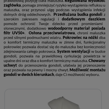
prawidłową pozycję ciała maluszka.
Regulowana wysokość
zagłówka
, pomaga zmniejszyć ryzyko wystąpienia refluksu u
maluszka, oraz przynosi ulgę podczas wystąpienia infekcji
dolnych dróg oddechowych.
Przedłużana budka gondoli
z
szerokim zakresem regulacji i
dodatkowym daszkiem
pomoże ochronić Twoje dziecko przed promieniami
słonecznymi, dodatkowo
wodoodporny materiał posiada
filtr UV50+
.
Osłona przeciwwiatrowa
, chroni maluszka
przed silnymi podmuchami wiatru.
Pokrowiec na nóżki
dba
o komfort termiczny maluszka w zimne dni, funkcjonalny
pokrowiec pozwala dostać się do maluszka bez konieczności
zdejmowania całego pokrowca.
System wentylacji
w budce
gondoli, pozwala na prawidłową cyrkulację powietrza w
upalne dni oraz dba o komfort termiczny maluszka.
Chowany
uchwyt
do przenoszenia gondoli, ułatwia jej przenoszenie
oraz pozwala na pewny i mocny chwyt.
Możliwość montażu
gondoli w dwóch kierunkach
, daje Ci możliwość wyboru.