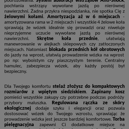
pochłania wstrząsy wywołane jazdą po nierównej
nawierzchni. Żadna przykra niespodzianka, nie spotka Cię z
żelowymi kołami
.
Amortyzacja aż w 6 miejscach
-
amortyzowana rama w 2 miejscach i wszystkie 4 żelowe koła
sprawiają że wózek idealnie się prowadzi oraz niweluje
nieprzyjemne uczucie wywołane jazdą po nierównej
nawierzchni.
Skrętne koła przednie
, ułatwiają
manewrowanie w alejkach sklepowych czy zatłoczonych
miejscach. Natomiast
blokada przednich kół obrotowych
do jazdy na wprost, ułatwią prowadzenie wózka na wprost
po np: wyboistym czy piaszczystym terenie. Centralny
hamulec, zabezpiecza wózek, aby każdy postój był
bezpieczny.
Dla Twojego komfortu
stelaż złożysz do kompaktowych
rozmiarów z wpiętym siedziskiem
.
Zapinany kosz
pomieści wszystkie zakupy czy potrzebne podczas podróży
przybory maluszka.
Regulowana rączka ze skóry
ekologicznej
dodaje szyku i elegancji oraz pozwala
dostosować wózek do Twojego wzrostu, sprawiając że
prowadzenie wózka jest jeszcze bardziej komfortowe.
Torba
pielęgnacyjna
zapewni Ci dodatkowe miejsce na