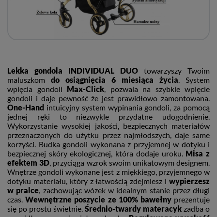
Lekka gondola
INDIVIDUAL DUO
towarzyszy Twoim
maluszkom
do osiągnięcia 6 miesiąca życia
. System
wpięcia gondoli
Max-Click
, pozwala na szybkie wpięcie
gondoli i daje pewność że jest prawidłowo zamontowana.
One-Hand
intuicyjny system wypinania gondoli, za pomocą
jednej ręki to niezwykle przydatne udogodnienie.
Wykorzystanie wysokiej jakości, bezpiecznych materiałów
przeznaczonych do użytku przez najmłodszych, daje same
korzyści.
Budka gondoli wykonana z przyjemnej w dotyku i
bezpiecznej skóry ekologicznej, która dodaje uroku.
Misa z
efektem 3D
, przyciąga wzrok swoim unikatowym designem.
Wnętrze gondoli wykonane jest z miękkiego, przyjemnego w
dotyku materiału, który z łatwością zdejmiesz i
wypierzesz
w pralce
, zachowując wózek w idealnym stanie przez długi
czas.
Wewnętrzne poszycie ze 100% bawełny
prezentuje
się po prostu świetnie.
Średnio-twardy materacyk
zadba o