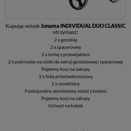
Kupując wózek
Junama INDIVIDUAL DUO CLASSIC
otrzymasz:
2 x gondolę
2 x spacerówkę
2 x torbę z przewijakiem
2 x pokrowiec na nóżki do wersji gondolowej i spacerowej
Pojemny kosz na zakupy
2 x folię przeciwdeszczową
2 x moskitierę
Funkcjonalny aluminiowy stelaż z kołami
Pojemny kosz na zakupy
Uchwyt na kubek