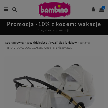
0
Promocja -10% z kodem: wakacje
*regulamin promocji
Strona główna
Wózki dziecięce
Wózki dla bliźniaków
Junama
INDIVIDUAL DUO CLASSIC Wózek Bliźniaczy 2w1