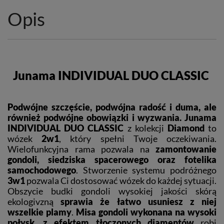
Opis
Junama INDIVIDUAL DUO CLASSIC
Podwójne szczęście, podwójna radość i duma, ale
również podwójne obowiązki i wyzwania.
Junama
INDIVIDUAL
DUO CLASSIC
z kolekcji
Diamond
to
wózek
2w1
, który spełni Twoje oczekiwania.
Wielofunkcyjna rama pozwala na
zamontowanie
gondoli, siedziska spacerowego oraz fotelika
samochodowego
. Stworzenie systemu podróżnego
3w1
pozwala Ci dostosować wózek do każdej sytuacji.
Obszycie budki gondoli wysokiej jakości skórą
ekologivzną
sprawia że łatwo usuniesz z niej
wszelkie plamy
.
Misa gondoli wykonana na wysoki
połysk, z efektem tłoczonych diamentów
robi