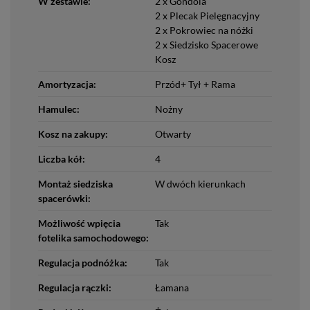
W zestawie:
2 x Gondola
2 x Plecak Pielęgnacyjny
2 x Pokrowiec na nóżki
2 x Siedzisko Spacerowe
Kosz
Amortyzacja:
Przód+ Tył + Rama
Hamulec:
Nożny
Kosz na zakupy:
Otwarty
Liczba kół:
4
Montaż siedziska
W dwóch kierunkach
spacerówki:
Możliwość wpięcia
Tak
fotelika samochodowego:
Regulacja podnóżka:
Tak
Regulacja rączki:
Łamana