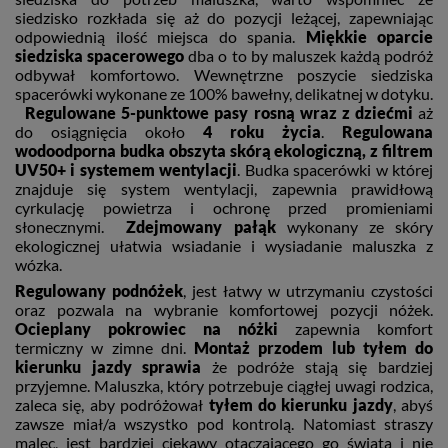
siedzisko rozkłada się aż do pozycji leżącej, zapewniając
odpowiednią ilość miejsca do spania.
Miękkie oparcie
siedziska spacerowego
dba o to by maluszek każdą podróż
odbywał komfortowo.
Wewnętrzne poszycie siedziska
spacerówki wykonane ze 100% bawełny, delikatnej w dotyku.
Regulowane 5-punktowe pasy rosną wraz z dziećmi
aż
do osiągnięcia około
4 roku życia
.
Regulowana
wodoodporna budka
obszyta skórą ekologiczną
, z filtrem
UV50+ i systemem wentylacji
. Budka spacerówki w której
znajduje się system wentylacji, zapewnia prawidłową
cyrkulację powietrza i ochronę przed promieniami
słonecznymi.
Zdejmowany pałąk
wykonany ze skóry
ekologicznej ułatwia wsiadanie i wysiadanie maluszka z
wózka.
Regulowany podnóżek
,
jest łatwy w utrzymaniu czystości
oraz pozwala na wybranie komfortowej pozycji nóżek.
Ocieplany pokrowiec na nóżki
zapewnia komfort
termiczny w zimne dni.
Montaż przodem lub tyłem do
kierunku jazdy sprawia
że podróże stają się bardziej
przyjemne. Maluszka, który potrzebuje ciągłej uwagi rodzica,
zaleca się, aby podróżował
tyłem do kierunku jazdy
, abyś
zawsze miał/a wszystko pod kontrolą. Natomiast straszy
malec, jest bardziej ciekawy otaczającego go świata i nie