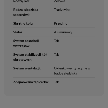
Rodzaj kół:
Żelowe
Rodzaj siedziska
Tradycyjne
spacerówki:
Skrętne koła:
Przednie
Stelaż:
Aluminiowy
System absorbcji
Tak
wstrząsów:
System stabilizacji kół
Tak
obrotowych:
System wentylacji:
Okienko wentylacyjne w
budce siedziska
Zdejmowana tapicerka:
Tak