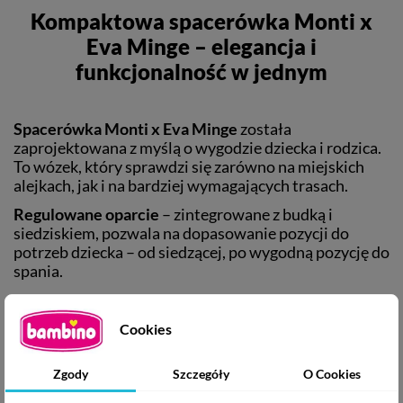
Kompaktowa spacerówka Monti x
Eva Minge – elegancja i
funkcjonalność w jednym
Spacerówka Monti x Eva Minge
została
zaprojektowana z myślą o wygodzie dziecka i rodzica.
To wózek, który sprawdzi się zarówno na miejskich
alejkach, jak i na bardziej wymagających trasach.
Regulowane oparcie
– zintegrowane z budką i
siedziskiem, pozwala na dopasowanie pozycji do
potrzeb dziecka – od siedzącej, po wygodną pozycję do
spania.
Pasy z magnetycznymi klipsami
– niezwykle wygodne
w użyciu, jednocześnie zapewniające pełne
Cookies
bezpieczeństwo malucha. Ich regulacja sprawia, że
„rosną” razem z dzieckiem.
Zgody
Szczegóły
O Cookies
Kompaktowe składanie
– po złożeniu
Monti x Eva