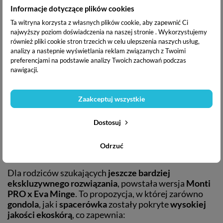
Minge
zmieści się w niemal każdym bagażniku, co
Informacje dotyczące plików cookies
czyni go idealnym wyborem dla aktywnych rodziców,
którzy często podróżują.
Ta witryna korzysta z własnych plików cookie, aby zapewnić Ci
najwyższy poziom doświadczenia na naszej stronie . Wykorzystujemy
Połączenie lekkości i wytrzymałości
– choć wózek
również pliki cookie stron trzecich w celu ulepszenia naszych usług,
jest niezwykle kompaktowy, to jego
terenowa
analizy a nastepnie wyświetlania reklam związanych z Twoimi
charakterystyka
zapewnia płynne prowadzenie
preferencjami na podstawie analizy Twoich zachowań podczas
nawet na nierównych nawierzchniach.
nawigacji.
Nowoczesna amortyzacja
– sprawia, że każda podróż
jest komfortowa, niezależnie od warunków na drodze.
Zaakceptuj wszystkie
Dostosuj
Monti PRO x Eva Minge – dla
najbardziej wymagających
Odrzuć
Dla rodziców szukających
jeszcze bardziej
ekskluzywnego rozwiązania
, powstała wersja
Monti
PRO x Eva Minge
. To propozycja, w której zarówno
gondola
, jak i
spacerówka
zostały pokryte
wysokiej
jakości ekoskórą
, co zapewnia: