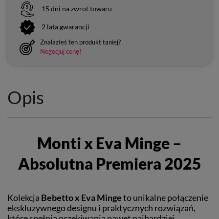
15 dni na zwrot towaru
2 lata gwarancji
Znalazłeś ten produkt taniej?
Negocjuj cenę!
Opis
Monti x Eva Minge –
Absolutna Premiera 2025
Kolekcja
Bebetto x Eva Minge
to unikalne połączenie
ekskluzywnego designu i praktycznych rozwiązań,
które spełnią oczekiwania nawet najbardziej