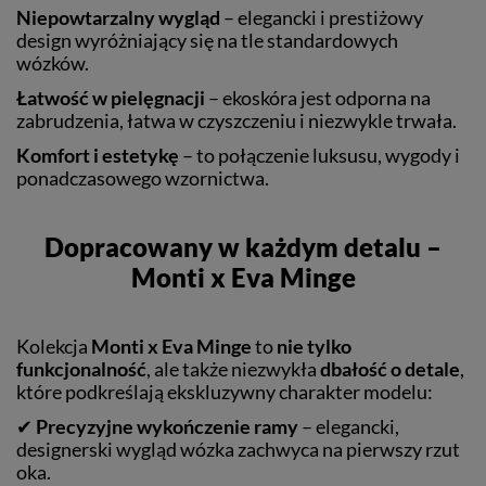
Niepowtarzalny wygląd
– elegancki i prestiżowy
design wyróżniający się na tle standardowych
wózków.
Łatwość w pielęgnacji
– ekoskóra jest odporna na
zabrudzenia, łatwa w czyszczeniu i niezwykle trwała.
Komfort i estetykę
– to połączenie luksusu, wygody i
ponadczasowego wzornictwa.
Dopracowany w każdym detalu –
Monti x Eva Minge
Kolekcja
Monti x Eva Minge
to
nie tylko
funkcjonalność
, ale także niezwykła
dbałość o detale
,
które podkreślają ekskluzywny charakter modelu:
✔
Precyzyjne wykończenie ramy
– elegancki,
designerski wygląd wózka zachwyca na pierwszy rzut
oka.