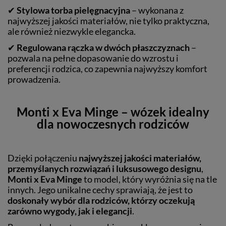
✔
Stylowa torba pielęgnacyjna
– wykonana z
najwyższej jakości materiałów, nie tylko praktyczna,
ale również niezwykle elegancka.
✔
Regulowana rączka w dwóch płaszczyznach
–
pozwala na pełne dopasowanie do wzrostu i
preferencji rodzica, co zapewnia najwyższy komfort
prowadzenia.
Monti x Eva Minge – wózek idealny
dla nowoczesnych rodziców
Dzięki połączeniu
najwyższej jakości materiałów,
przemyślanych rozwiązań i luksusowego designu
,
Monti x Eva Minge
to model, który wyróżnia się na tle
innych. Jego unikalne cechy sprawiają, że jest to
doskonały wybór dla rodziców, którzy oczekują
zarówno wygody, jak i elegancji
.