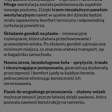
Minge
wentylacja została podniesiona do zupełnie
nowego poziomu. Dzięki
trzem niezależnym panelom
wentylacyjnym
nawet w upalne dni dziecko będzie
miało zapewniony komfort termiczny i odpowiednią
cyrkulację powietrza.
Składanie gondoli na płasko
– innowacyjne
rozwiązanie, które ułatwia przechowywanie i
przewożenie wózka. Po złożeniu gondoli zajmuje ona
minimum miejsca, co znacznie ułatwia transport, np.
w bagażniku samochodu.
Nowoczesne, bezobsługowe koła
–
sprężyste, trwałe
i niewymagające pompowania
, gwarantują doskonałą
przyczepność i komfort jazdy w każdym terenie,
jednocześnie eliminując konieczność ich
serwisowania.
Pasek do wygodnego przenoszenia
–
złożony wózek
można przenosić jeszcze łatwiej dzięki paskowi, który
pozwala zawiesić konstrukcję na ramieniu.