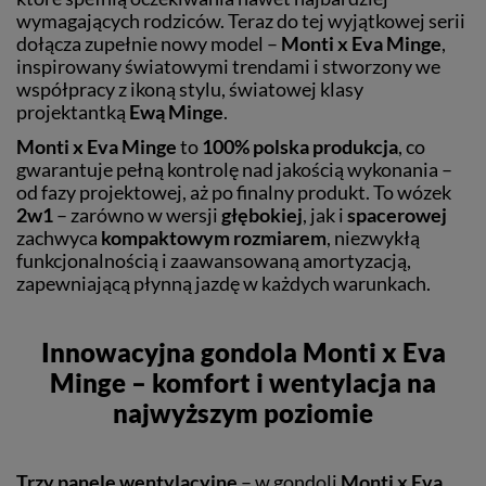
wymagających rodziców. Teraz do tej wyjątkowej serii
dołącza zupełnie nowy model –
Monti x Eva Minge
,
inspirowany światowymi trendami i stworzony we
współpracy z ikoną stylu, światowej klasy
projektantką
Ewą Minge
.
Monti x Eva Minge
to
100% polska produkcja
, co
gwarantuje pełną kontrolę nad jakością wykonania –
od fazy projektowej, aż po finalny produkt. To wózek
2w1
– zarówno w wersji
głębokiej
, jak i
spacerowej
zachwyca
kompaktowym rozmiarem
, niezwykłą
funkcjonalnością i zaawansowaną amortyzacją,
zapewniającą płynną jazdę w każdych warunkach.
Innowacyjna gondola Monti x Eva
Minge – komfort i wentylacja na
najwyższym poziomie
Trzy panele wentylacyjne
– w gondoli
Monti x Eva