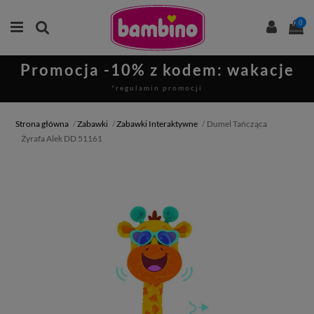
0
Promocja -10% z kodem: wakacje
*regulamin promocji
Strona główna
Zabawki
Zabawki Interaktywne
Dumel Tańcząca
Żyrafa Alek DD 51161