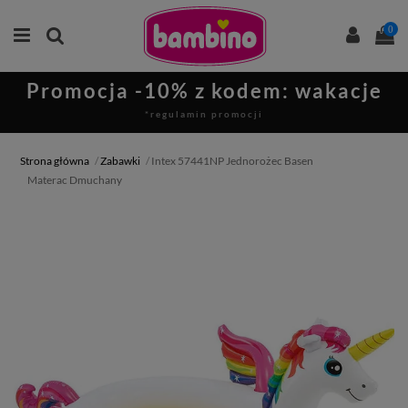
0
Promocja -10% z kodem: wakacje
*regulamin promocji
Strona główna
Zabawki
Intex 57441NP Jednorożec Basen
Materac Dmuchany