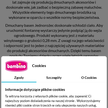
lat zajmuje się produkcją dmuchanych akcesoriów i
doskonale wie, jak zadbać o bezpieczną zabawę maluchów.
Wszystkie elementy tego dmuchanego brodzika są
wykonane w oparciu o wszelkie normy bezpieczeństwa.
Dmuchany basen Jednorożec doskonale schłodzi ciało. Aby
uruchomić fontannę wystarczy jedynie podpiąć ją do węża
ogrodowego. Produkt wykonany jest z materiału
winylowego o grubości 0,28 mm. Z uwagi na jego właściwości
i odporność jest to jeden z najczęściej używanych materiałów
do produkcji akcesoriów dmuchanych. Dzięki temu basen
posłuży Twojemu dziecku przez wiele letnich sezonów,
przynosząc mu radość każdego dnia! Bardzo szybko stanie
Cookies
się ulubionym miejscem zabaw, pozwalając Tobie na chwilę
wytchnienia.
Zgody
Szczegóły
O Cookies
Informacje dotyczące plików cookies
Ta witryna korzysta z własnych plików cookie, aby zapewnić Ci
najwyższy poziom doświadczenia na naszej stronie . Wykorzystujemy
również pliki cookie stron trzecich w celu ulepszenia naszych usług,