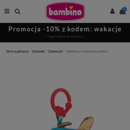
0
Promocja -10% z kodem: wakacje
*regulamin promocji
Strona główna
Zabawki
Zawieszki
BaliBazoo Zawieszka Rekin