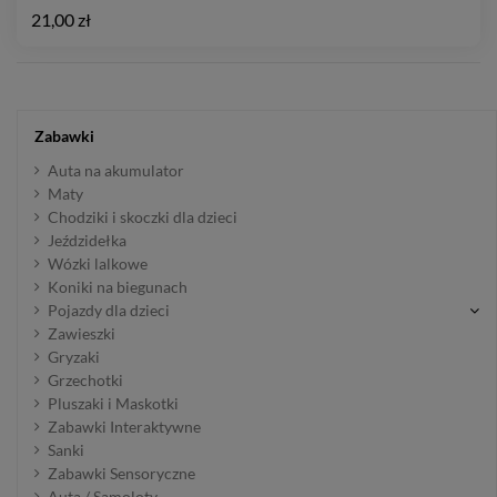
21,00 zł
Zabawki
Auta na akumulator
Maty
Chodziki i skoczki dla dzieci
Jeździdełka
Wózki lalkowe
Koniki na biegunach
Pojazdy dla dzieci
Zawieszki
Gryzaki
Grzechotki
Pluszaki i Maskotki
Zabawki Interaktywne
Sanki
Zabawki Sensoryczne
Auta / Samoloty