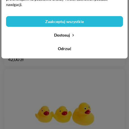
nawigacji.
Zaakceptuj wszystkie
Dostosuj
Tullo Kaczuszka i Łódeczki Zestaw Zabawek Do Kąpieli
Odrzuć
42,00 zł