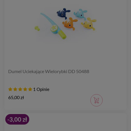
Dumel Uciekające Wielorybki DD 50488
1 Opinie
65,00 zł
-3,00 zł