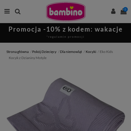
0
Promocja -10% z kodem: wakacje
*regulamin promocji
Strona główna
Pokój Dziecięcy
Dla niemowląt
Kocyki
Eko Kids
Kocyk z Dzianiny Motyle