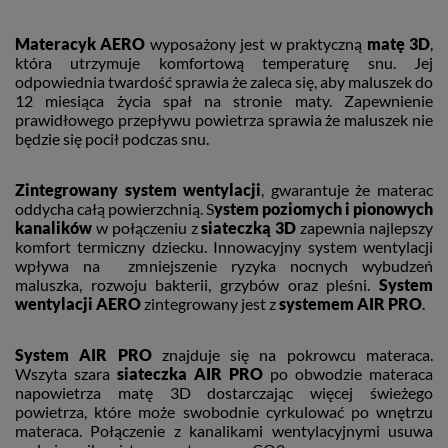
Materacyk AERO
wyposażony jest w praktyczną
matę 3D
,
która utrzymuje komfortową temperaturę snu. Jej
odpowiednia twardość sprawia że zaleca się, aby maluszek do
12 miesiąca życia spał na stronie maty. Zapewnienie
prawidłowego przepływu powietrza sprawia że maluszek nie
będzie się pocił podczas snu.
Zintegrowany system wentylacji
, gwarantuje że materac
oddycha całą powierzchnią. S
ystem poziomych i pionowych
kanalików
w połączeniu z
siateczką 3D
zapewnia najlepszy
komfort termiczny dziecku. Innowacyjny system wentylacji
wpływa na zmniejszenie ryzyka nocnych wybudzeń
maluszka, rozwoju bakterii, grzybów oraz pleśni.
System
wentylacji AERO
zintegrowany jest z
systemem AIR PRO
.
System AIR PRO
znajduje się na pokrowcu materaca.
Wszyta szara
siateczka AIR PRO
po obwodzie materaca
napowietrza matę 3D dostarczając więcej świeżego
powietrza, które może swobodnie cyrkulować po wnętrzu
materaca. Połączenie z kanalikami wentylacyjnymi usuwa