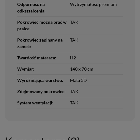
Odporność na
Wytrzymałość premium
odkształcenia:
Pokrowiec można prać w
TAK
pralce:
Pokrowiec zapinany na
TAK
zamek:
Twardość materaca:
H2
Wymiar:
140 x 70 cm
Wyróżniająca warstwa:
Mata 3D
Zdejmowany pokrowiec:
TAK
System wentylacji:
TAK