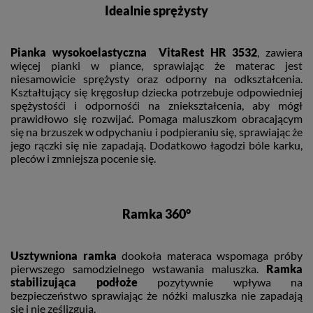
Idealnie sprężysty
Pianka wysokoelastyczna VitaRest HR 3532
, zawiera
więcej pianki w piance, sprawiając że materac jest
niesamowicie sprężysty oraz odporny na odkształcenia.
Kształtujący się kręgosłup dziecka potrzebuje odpowiedniej
spężystośći i odpornośći na zniekształcenia, aby mógł
prawidłowo się rozwijać. Pomaga maluszkom obracającym
się na brzuszek w odpychaniu i podpieraniu się, sprawiając że
jego rączki się nie zapadają. Dodatkowo łagodzi bóle karku,
pleców i zmniejsza pocenie się.
Ramka 360°
Usztywniona ramka
dookoła materaca wspomaga próby
pierwszego samodzielnego wstawania maluszka.
Ramka
stabilizująca podłoże
pozytywnie wpływa na
bezpieczeństwo sprawiając że nóżki maluszka nie zapadają
się i nie ześlizgują.