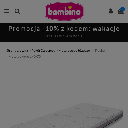
0
Promocja -10% z kodem: wakacje
*regulamin promocji
Strona główna
Pokój Dziecięcy
Materace do łóżeczek
Rucken
Materac Aero 140/70