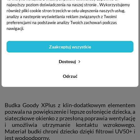
najwyższy poziom doświadczenia na naszej stronie . Wykorzystujemy
również pliki cookie stron trzecich w celu ulepszenia naszych usług,
analizy a nastepnie wyświetlania reklam związanych z Twoimi
preferencjami na podstawie analizy Twoich zachowań podczas
nawigacji.
Zaakceptuj wszystkie
Dostosuj
Odrzuć
Budka Goody XPlus z klin-dodatkowym elementem
pozwala na powiększenie i lepsze osłonięcie dziecka, a
siateczkowe okienko z przesłoną poprawia wentylację
i umożliwia utrzymanie kontaktu wzrokowego.
Materiał budki chroni dziecko dzięki filtrowi UV50+ i
jest wodoodporny.