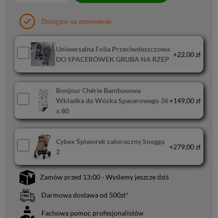
Dostępny na zamówienie
Uniwersalna Folia Przeciwdeszczowa
+22,00 zł
DO SPACERÓWEK GRUBA NA RZEP
Bonjour Chérie Bambusowa
Wkładka do Wózka Spacerowego 36
+149,00 zł
x 80
Cybex Śpiworek całoroczny Snogga
+279,00 zł
2
Zamów przed 13:00 - Wyślemy jeszcze dziś
Darmowa dostawa od 500zł*
Fachowa pomoc profesjonalistów