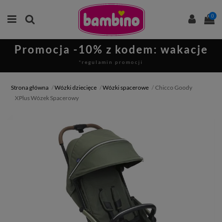
0
Promocja -10% z kodem: wakacje
*regulamin promocji
Strona główna
Wózki dziecięce
Wózki spacerowe
Chicco Goody
XPlus Wózek Spacerowy