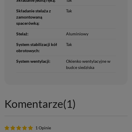
Składanie jedną ręką:
Tak
Składanie stelaża z
Tak
zamontowaną
spacerówką:
Stelaż:
Aluminiowy
System stabilizacji kół
Tak
obrotowych:
System wentylacji:
Okienko wentylacyjne w
budce siedziska
Komentarze
(1)
1 Opinie