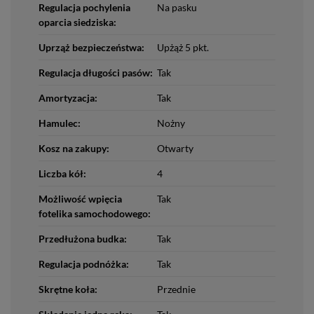
Regulacja pochylenia
Na pasku
oparcia siedziska:
Uprząż bezpieczeństwa:
Upżąż 5 pkt.
Regulacja długości pasów:
Tak
Amortyzacja:
Tak
Hamulec:
Nożny
Kosz na zakupy:
Otwarty
Liczba kół:
4
Możliwość wpięcia
Tak
fotelika samochodowego:
Przedłużona budka:
Tak
Regulacja podnóżka:
Tak
Skrętne koła:
Przednie