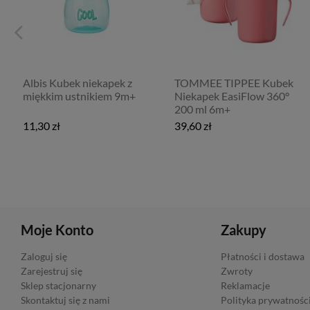
Albis Kubek niekapek z
TOMMEE TIPPEE Kubek
miękkim ustnikiem 9m+
Niekapek EasiFlow 360°
200 ml 6m+
11,30 zł
39,60 zł
Moje Konto
Zakupy
Zaloguj się
Płatności i dostawa
Zarejestruj się
Zwroty
Sklep stacjonarny
Reklamacje
Skontaktuj się z nami
Polityka prywatnośc