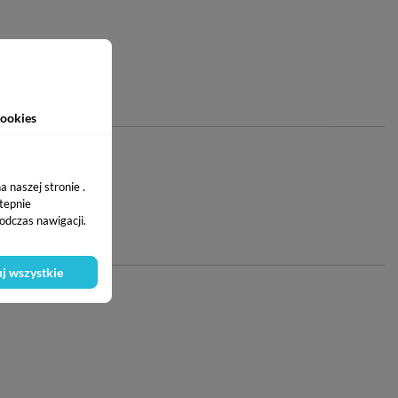
ookies
 naszej stronie .
stepnie
odczas nawigacji.
j wszystkie