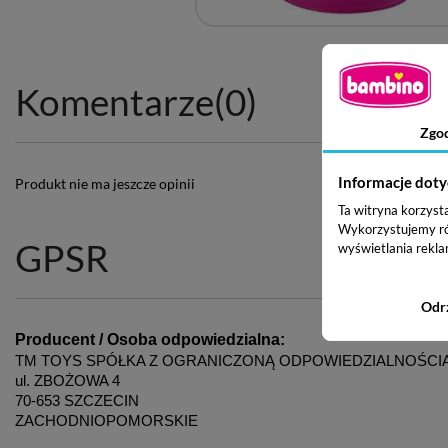
Komentarze
(0)
Zgo
Informacje doty
Produkt nie ma jeszcze opinii
Ta witryna korzyst
Wykorzystujemy równ
GPSR
wyświetlania rekla
Odr
Producent / Osoba odpowiedzialna:
TM TOYS SPÓŁKA Z OGRANICZONĄ ODPOWIEDZIALNOŚCI
ul. ZBOŻOWA 4
70-653 SZCZECIN
ZACHODNIOPOMORSKIE