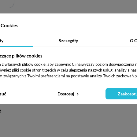
Cookies
dy
Szczegóły
O C
czące plików cookies
a z własnych plików cookie, aby zapewnić Ci najwyższy poziom doświadczenia na
ież pliki cookie stron trzecich w celu ulepszenia naszych usług, analizy a na
m związanych z Twoimi preferencjami na podstawie analizy Twoich zachowań p
zuć
Dostosuj
Zaakceptu
Ą