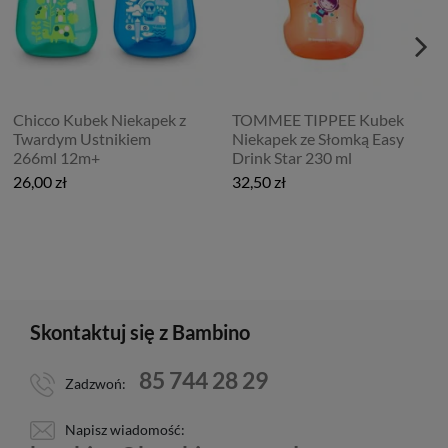
Chicco Kubek Niekapek z
TOMMEE TIPPEE Kubek
Twardym Ustnikiem
Niekapek ze Słomką Easy
266ml 12m+
Drink Star 230 ml
26,00 zł
32,50 zł
Skontaktuj się z Bambino
85 744 28 29
Zadzwoń:
Napisz wiadomość: