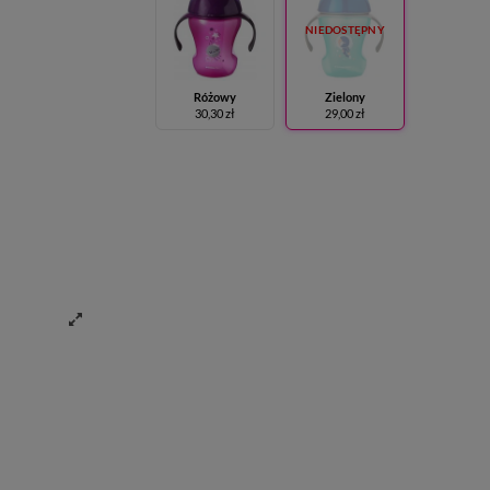
NIEDOSTĘPNY
Różowy
Zielony
30,30 zł
29,00 zł