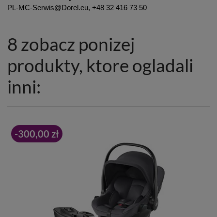
PL-MC-Serwis@Dorel.eu, +48 32 416 73 50
8 zobacz ponizej
produkty, ktore ogladali
inni:
-300,00 zł