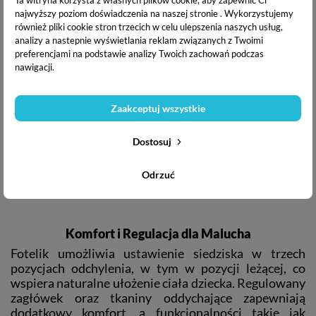
najwyższy poziom doświadczenia na naszej stronie . Wykorzystujemy
również pliki cookie stron trzecich w celu ulepszenia naszych usług,
analizy a nastepnie wyświetlania reklam związanych z Twoimi
preferencjami na podstawie analizy Twoich zachowań podczas
nawigacji.
Zaakceptuj wszystkie
Dostosuj
Odrzuć
Komfort i Regulacja dla Malucha
Fotelik umożliwia ustawienie siedziska w trzech
pozycjach odchylenia, w tym w pozycji leżącej, co
wspiera naturalne ułożenie ciała dziecka. Regulowany
zagłówek oraz tkaniny oddychające zapewniają
dodatkowy komfort, a funkcjonalności takie jak