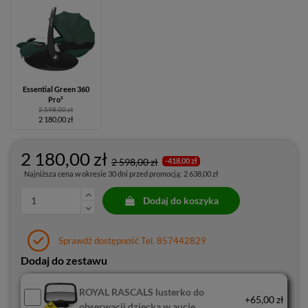
Essential Green 360
Pro²
2 598,00 zł
2 180,00 zł
2 180,00 zł
2 598,00 zł
-418,00 zł
Najniższa cena w okresie 30 dni przed promocją:
2 638,00 zł
Dodaj do koszyka
Sprawdź dostępność Tel. 857442829
Dodaj do zestawu
ROYAL RASCALS lusterko do
+65,00 zł
obserwacji dziecka w aucie