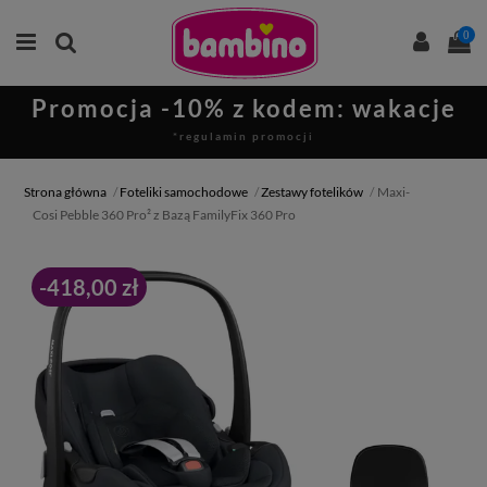
0
Promocja -10% z kodem: wakacje
*regulamin promocji
Strona główna
Foteliki samochodowe
Zestawy fotelików
Maxi-
Cosi Pebble 360 Pro² z Bazą FamilyFix 360 Pro
-418,00 zł