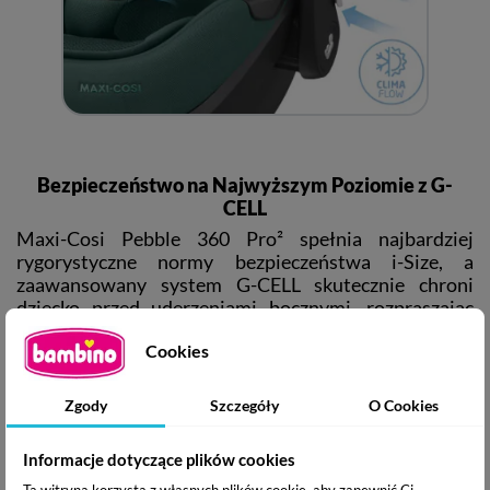
Bezpieczeństwo na Najwyższym Poziomie z G-
CELL
Maxi-Cosi Pebble 360 Pro² spełnia najbardziej
rygorystyczne normy bezpieczeństwa i-Size, a
zaawansowany system G-CELL skutecznie chroni
dziecko przed uderzeniami bocznymi, rozpraszając
siłę uderzenia i chroniąc głowę, szyję i ramiona
Cookies
maluszka.
Zgody
Szczegóły
O Cookies
Informacje dotyczące plików cookies
Ta witryna korzysta z własnych plików cookie, aby zapewnić Ci