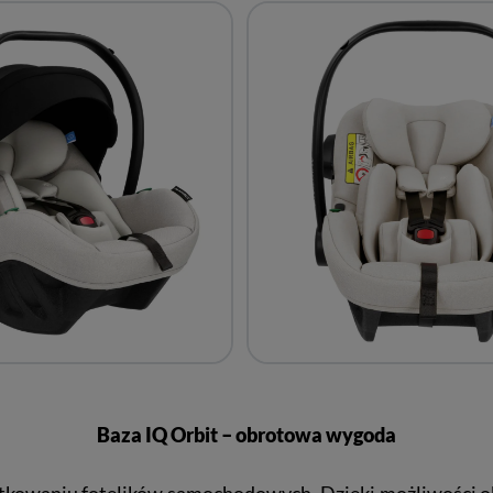
Baza IQ Orbit – obrotowa wygoda
kowaniu fotelików samochodowych. Dzięki możliwości obr