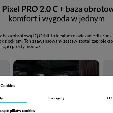
Pixel PRO 2.0 C + baza obrotow
komfort i wygoda w jednym
z bazą obrotową IQ Orbit to idealne rozwiązanie dla rod
 dzieckiem. Ten zaawansowany zestaw został zaprojekt
nkcje i prosty montaż.
Cookies
dy
Szczegóły
O C
czące plików cookies