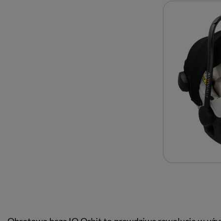
Obrotowa baza IQ Orbit to prawdziwa rewolucja w użyt