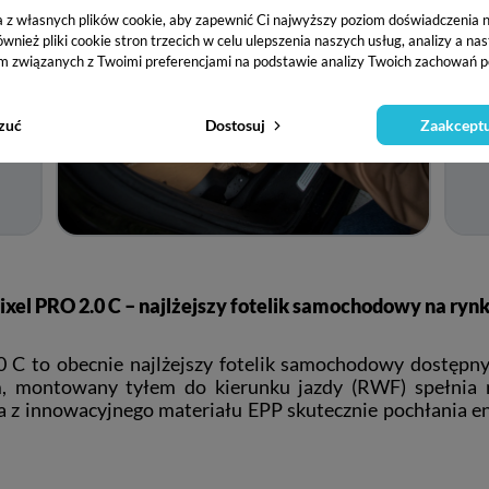
a z własnych plików cookie, aby zapewnić Ci najwyższy poziom doświadczenia na
ież pliki cookie stron trzecich w celu ulepszenia naszych usług, analizy a na
m związanych z Twoimi preferencjami na podstawie analizy Twoich zachowań p
zuć
Dostosuj
Zaakceptu
ixel PRO 2.0 C – najlżejszy fotelik samochodowy na ryn
.0 C to obecnie najlżejszy fotelik samochodowy dostęp
, montowany tyłem do kierunku jazdy (RWF) spełnia 
a z innowacyjnego materiału EPP skutecznie pochłania e