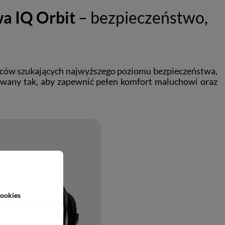
a IQ Orbit
– bezpieczeństwo,
ziców szukających najwyższego poziomu bezpieczeństwa,
owany tak, aby zapewnić pełen komfort maluchowi oraz
ookies