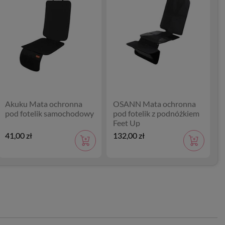
Akuku Mata ochronna
OSANN Mata ochronna
pod fotelik samochodowy
pod fotelik z podnóżkiem
Feet Up
41,00 zł
132,00 zł