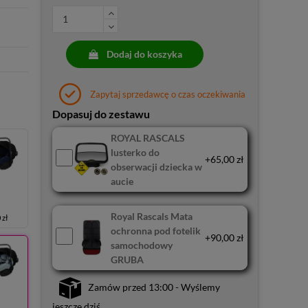
Dodaj do koszyka
Zapytaj sprzedawcę o czas oczekiwania
Dopasuj do zestawu
ROYAL RASCALS
lusterko do
+65,00 zł
obserwacji dziecka w
aucie
Royal Rascals Mata
 zł
ochronna pod fotelik
+90,00 zł
samochodowy
GRUBA
Zamów przed 13:00 - Wyślemy
jeszcze dziś