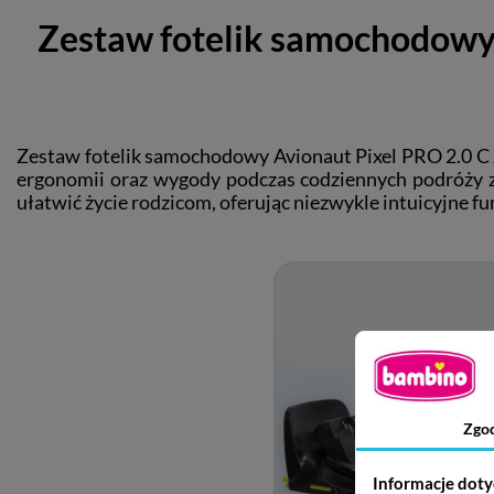
Zestaw fotelik samochodowy 
Zestaw fotelik samochodowy Avionaut Pixel PRO 2.0 C 
ergonomii oraz wygody podczas codziennych podróży z
ułatwić życie rodzicom, oferując niezwykle intuicyjne fu
Zgo
Informacje doty