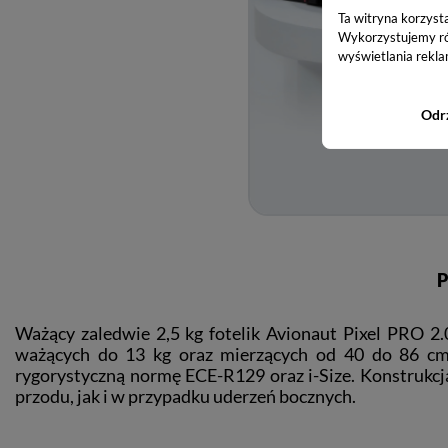
Ta witryna korzyst
Wykorzystujemy równ
wyświetlania rekla
Odr
P
Ważący zaledwie 2,5 kg fotelik Avionaut Pixel PRO 2
ważących do 13 kg oraz mierzących od 40 do 86 cm
rygorystyczną normę ECE-R129 oraz i-Size. Konstrukcj
przodu, jak i w przypadku uderzeń bocznych.