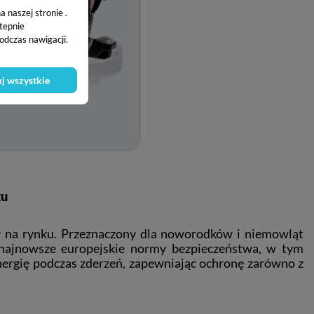
 naszej stronie .
stepnie
odczas nawigacji.
j wszystkie
ku
ny na rynku. Przeznaczony dla noworodków i niemowląt
najnowsze europejskie normy bezpieczeństwa, w tym
nergię podczas zderzeń, zapewniając ochronę zarówno z