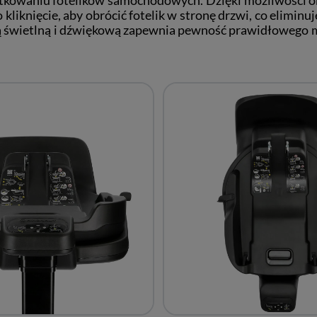
 kliknięcie, aby obrócić fotelik w stronę drzwi, co elimin
ją świetlną i dźwiękową zapewnia pewność prawidłowego mo