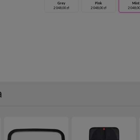
Grey
Pink
Mint
2 048,00 zł
2 048,00 zł
2 048,00
a