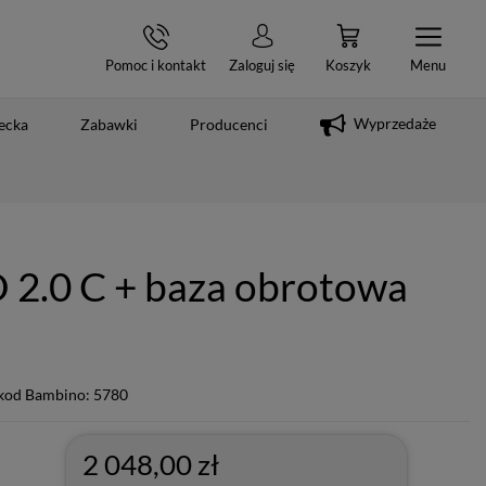
Pomoc i kontakt
Zaloguj się
Koszyk
Menu
Wyprzedaże
ecka
Zabawki
Producenci
O 2.0 C + baza obrotowa
kod Bambino: 5780
2 048,00 zł