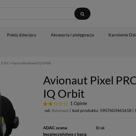
Pokój dziecięcy
Akcesoria i pielęgnacja
Karmienie Dzi
 2.0 C + baza obrotowa IQ Orbit
Avionaut Pixel PR
IQ Orbit
1 Opinie
od:
Avionaut
|
kod produktu: 5907603461618 |
ADAC ocena
Brak
bezpieczeństwa z bazą: