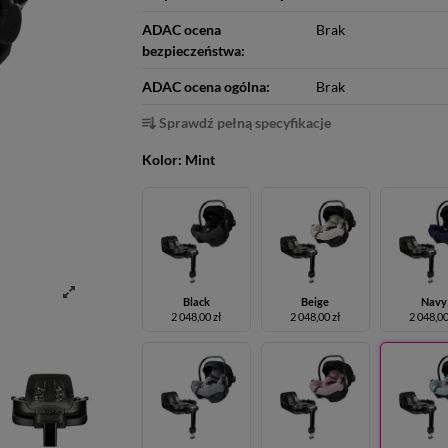
ADAC ocena
Brak
bezpieczeństwa:
ADAC ocena ogólna:
Brak
Sprawdź pełną specyfikacje
Kolor:
Mint
Black
Beige
Navy
2 048,00 zł
2 048,00 zł
2 048,00