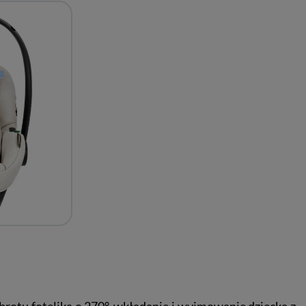
otu fotelika o 270°, wkładanie i wyjmowanie dziecka z