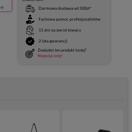
 zł
Darmowa dostawa od 500zł*
Fachowa pomoc profesjonalistów
15 dni na zwrot towaru
2 lata gwarancji
Znalazłeś ten produkt taniej?
Negocjuj cenę!